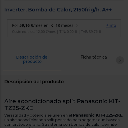
cercanos
Priorizamos
Inverter, Bomba de Calor, 2150frig/h, A++
la entrega
con
nuestros
propios
instaladores
Te
mostramos
tu tienda
más
cercana
Descripción del
Ficha técnica
Ahorramos
producto
en
combustible
y
cuidamos
el planeta
Descripción del producto
VALIDAR
Aire acondicionado split Panasonic KIT-
O
TZ25-ZKE
también
Panasonic KIT-TZ25-ZKE
Versatilidad y potencia se unen en el
,
puedes:
un aire acondicionado split pensado para hogares que buscan
confort todo el año. Su sistema con bomba de calor permite
Iniciar