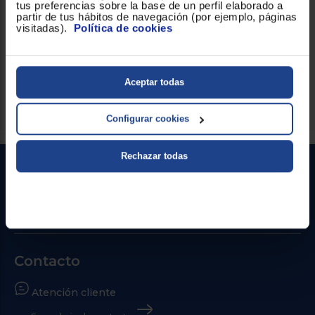
tus preferencias sobre la base de un perfil elaborado a
del corazón del sistema. La unidad interior tiene unas
partir de tus hábitos de navegación (por ejemplo, páginas
dimensiones de 779 x 290 x 209 mm, mientras que la unidad
visitadas).
Política de cookies
exterior mide 780 x 542 x 289 mm; el conjunto pesa 43 kg en
KIT-TZ25-ZKE
total y está identificado por el modelo
.
Elige calidad, elige este electrodoméstico.
Aceptar todas
Configurar cookies
Rechazar todas
Contacto
Atención cliente