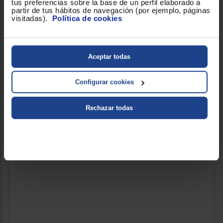
tus preferencias sobre la base de un perfil elaborado a
partir de tus hábitos de navegación (por ejemplo, páginas
visitadas).
Política de cookies
AIRE ACONDICIONADO SPLIT MITSUBISHI
MSZHR25VFK
Clasificación energética refrigeración : A++
Aceptar todas
Capacidad de refrigeración (frig/h) : 2150
Inverter
Configurar cookies
699 €
Rechazar todas
Consulta con tu tienda más cercana disponibilidad de este
producto
CONSULTA EN TIENDA