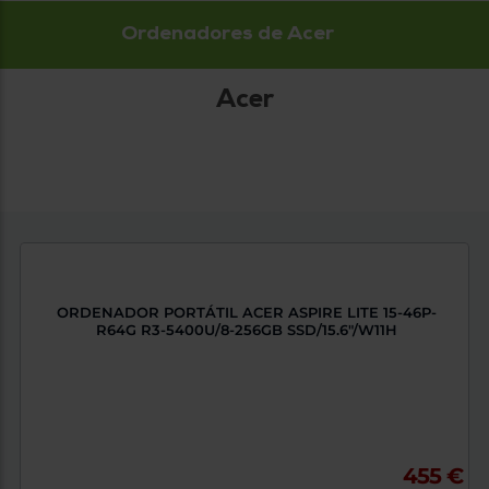
tá
ti
Ordenadores de Acer
p
y
us
lo
con
g
mejor
Acer
d
plazo
to
de
y
ar
entrega
¿Por
qué
te
pedimos
tu
ORDENADOR PORTÁTIL ACER ASPIRE LITE 15-46P-
código
R64G R3-5400U/8-256GB SSD/15.6"/W11H
postal?
Productos
con
entrega
en
24
horas
y/o
los más
455 €
cercanos