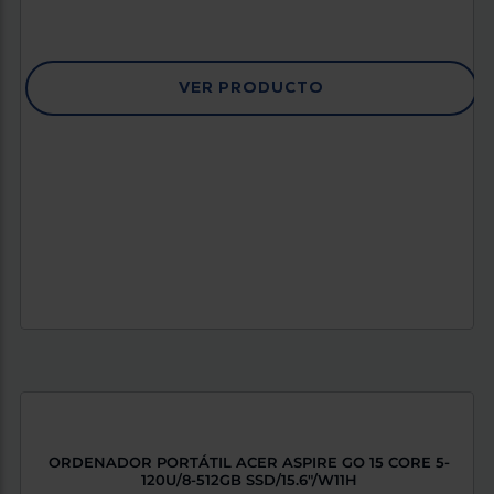
Priorizamos
la entrega
con
nuestros
propios
VER PRODUCTO
instaladores
Te
mostramos
tu tienda
más
cercana
Ahorramos
en
combustible
y
cuidamos
el planeta
VALIDAR
O
también
puedes:
ORDENADOR PORTÁTIL ACER ASPIRE GO 15 CORE 5-
Iniciar
Registrarse
120U/8-512GB SSD/15.6"/W11H
sesión