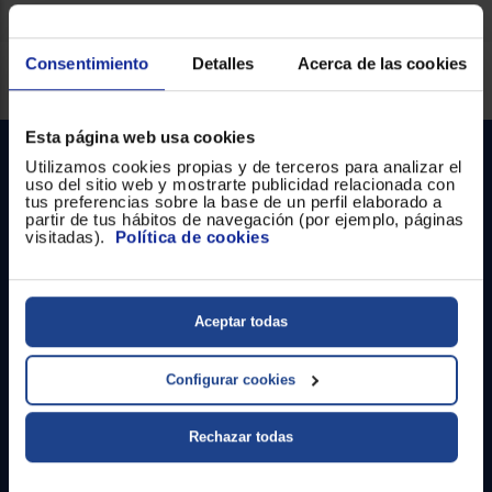
Registrarse
sesión
Consentimiento
Detalles
Acerca de las cookies
Servicios Euronics disponibles
Esta página web usa cookies
Utilizamos cookies propias y de terceros para analizar el
uso del sitio web y mostrarte publicidad relacionada con
tus preferencias sobre la base de un perfil elaborado a
partir de tus hábitos de navegación (por ejemplo, páginas
visitadas).
Política de cookies
Contacto
Aceptar todas
Atención cliente
Configurar cookies
Formulario de contacto
¿Necesitas ayuda?
Rechazar todas
Ir al centro de ayuda