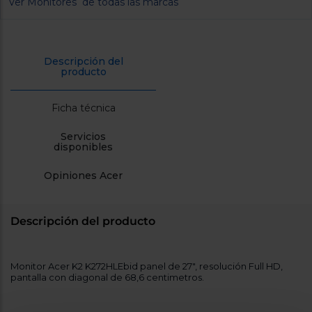
Ver Monitores de todas las marcas
cercanos
Priorizamos
la entrega
con
nuestros
Descripción del
propios
producto
instaladores
Te
mostramos
Ficha técnica
tu tienda
más
cercana
Servicios
Ahorramos
disponibles
en
combustible
Opiniones Acer
y
cuidamos
el planeta
Descripción del producto
VALIDAR
O
Monitor Acer K2 K272HLEbid panel de 27", resolución Full HD,
también
pantalla con diagonal de 68,6 centimetros.
puedes:
Iniciar