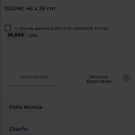
cercanos
1500W, 46 x 26 cm
Priorizamos
la entrega
con
nuestros
propios
+2 años de garantía (5 AÑOS DE GARANTÍA TOTAL)
instaladores
32,00€
+ info
Te
mostramos
tu tienda
más
cercana
Ahorramos
en
combustible
y
cuidamos
Ficha técnica
Servicios
el planeta
disponibles
VALIDAR
Ficha técnica
O
también
puedes:
Diseño
Iniciar