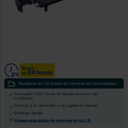
tá
ti
p
y
us
lo
con
g
mejor
d
plazo
to
de
y
ar
entrega
¿Por
qué
te
pedimos
tu
Recíbelo en 24 horas en cientos de localidades
código
Recógelo GRATIS en tu tienda Euronics de
postal?
confianza
Productos
Directo a tu domicilio o recogida en tienda
con
Entrega rápida
entrega
en
24
Comprueba plazo de entrega en tu C.P.
horas
y/o
los más