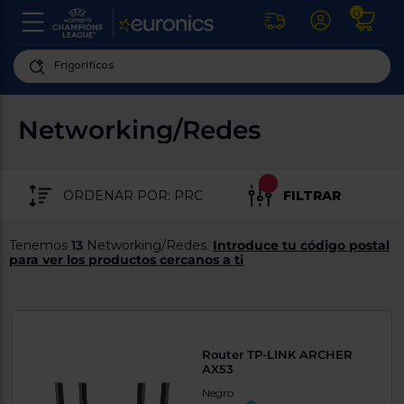
0
U
la
fe
Personaliza
ha
ar
tu
Networking/Redes
y
experiencia
ab
p
de
se
compra
lo
FILTRAR
re
Introduce
di
Pu
tu
in
Tenemos
13
Networking/Redes.
Introduce tu código postal
código
p
para ver los productos cercanos a ti
postal
ir
al
Exclusivo Web
para
re
conocer
d
los
b
se
productos
Router TP-LINK ARCHER
L
más
AX53
us
cercanos
d
Negro
di
a