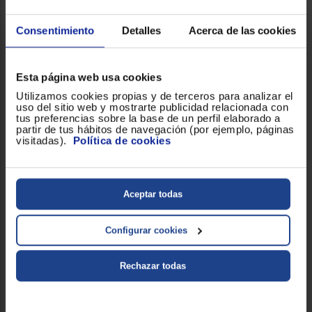
Negro
4.000000
(6)
Consentimiento
Detalles
Acerca de las cookies
248 €
266 €
Esta página web usa cookies
Utilizamos cookies propias y de terceros para analizar el
Comparar
uso del sitio web y mostrarte publicidad relacionada con
tus preferencias sobre la base de un perfil elaborado a
Exclusivo Web
partir de tus hábitos de navegación (por ejemplo, páginas
visitadas).
Política de cookies
Envío gratis
Router TP-LINK ARCHER
BE550
Aceptar todas
Negro
Configurar cookies
299 €
Rechazar todas
Comparar