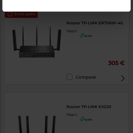
Exclusivo Web
Envío gratis
Router TP-LINK ER706W-4G
Negro
305 €
Comparar
Exclusivo Web
Router TP-LINK EX220
Negro