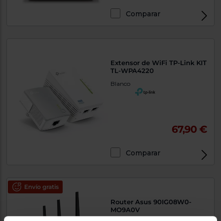
Comparar
Exclusivo Web
Extensor de WiFi TP-Link KIT
TL-WPA4220
Blanco
67,90 €
Comparar
Exclusivo Web
Envío gratis
Router Asus 90IG08W0-
MO9A0V