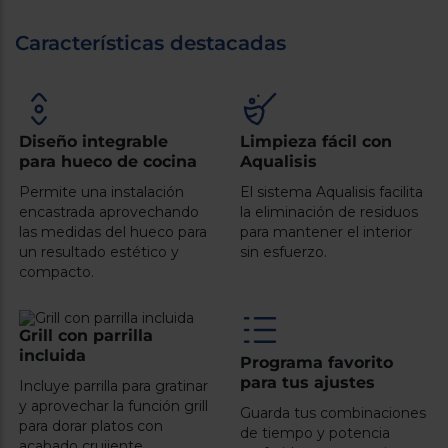
Registrarse
sesión
Características destacadas
Diseño integrable
Limpieza fácil con
para hueco de cocina
Aqualisis
Permite una instalación
El sistema Aqualisis facilita
encastrada aprovechando
la eliminación de residuos
las medidas del hueco para
para mantener el interior
un resultado estético y
sin esfuerzo.
compacto.
Grill con parrilla
incluida
Programa favorito
para tus ajustes
Incluye parrilla para gratinar
y aprovechar la función grill
Guarda tus combinaciones
para dorar platos con
de tiempo y potencia
acabado crujiente.