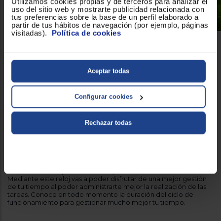
Utilizamos cookies propias y de terceros para analizar el
uso del sitio web y mostrarte publicidad relacionada con
tus preferencias sobre la base de un perfil elaborado a
partir de tus hábitos de navegación (por ejemplo, páginas
visitadas).
Política de cookies
Total control desde la pantalla
Gracias al Display electrónico del Microondas Balay 3CG4172X2
Aceptar todas
se puede visualizar en tiempo real todo lo que
Acero Inox
sucede durante su funcionamiento
. Con tan solo mirar esta
pantalla podrás controlar todas las funciones seleccionadas
Configurar cookies
durante el proceso de este Microondas Balay. No habrá detalle
que se te escape sobre el funcionamiento o las funciones
escogidas.
Rechazar todas
Control total del tiempo
reloj integrado
Microondas Balay 3CG4172X2
Con el
en
Acero Inox
se proporciona un control total del tiempo. Solo
tienes que observar la pantalla del reloj para conocer con total
exactitud el tiempo restante del proceso funcionamiento.
Mediante este reloj vas a poder disfrutar de una mejor gestión
de tu tiempo al poder administrarte mejor la realización de las
tareas. Conoce en todo momento la duración del ciclo de
funcionamiento para gestionar mucho mejor tu tiempo.