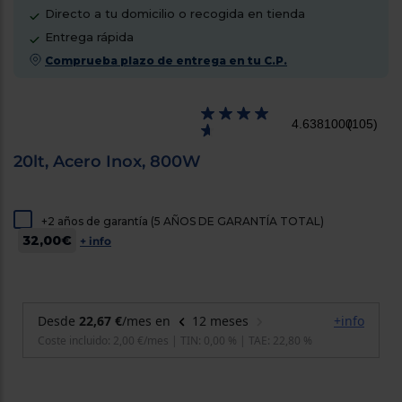
cercanos
Directo a tu domicilio o recogida en tienda
Priorizamos
Entrega rápida
la entrega
con
Comprueba plazo de entrega en tu C.P.
nuestros
propios
instaladores
Te
4.6381000
(105)
mostramos
tu tienda
más
20lt, Acero Inox, 800W
cercana
Ahorramos
en
combustible
+2 años de garantía (5 AÑOS DE GARANTÍA TOTAL)
y
cuidamos
32,00€
+ info
el planeta
VALIDAR
O
también
puedes:
Iniciar