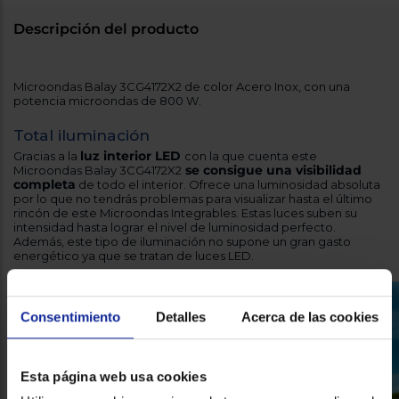
Descripción del producto
Microondas Balay 3CG4172X2 de color Acero Inox, con una
potencia microondas de 800 W.
Total iluminación
luz interior LED
Gracias a la
con la que cuenta este
se consigue una visibilidad
Microondas Balay 3CG4172X2
completa
de todo el interior. Ofrece una luminosidad absoluta
por lo que no tendrás problemas para visualizar hasta el último
rincón de este Microondas Integrables. Estas luces suben su
intensidad hasta lograr el nivel de luminosidad perfecto.
Además, este tipo de iluminación no supone un gran gasto
energético ya que se tratan de luces LED.
Consentimiento
Detalles
Acerca de las cookies
Esta página web usa cookies