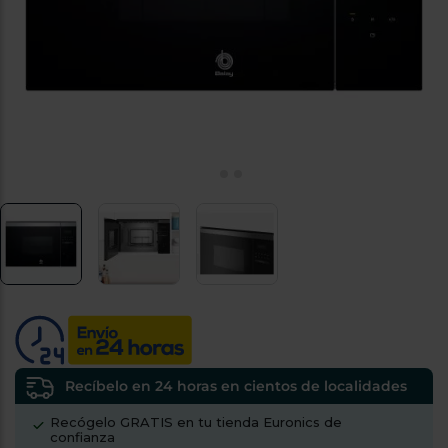
tá
ti
p
y
us
lo
con
g
mejor
d
plazo
to
de
y
ar
entrega
¿Por
qué
te
pedimos
tu
código
postal?
Productos
con
Recíbelo en 24 horas en cientos de localidades
entrega
en
24
Recógelo GRATIS en tu tienda Euronics de
horas
y/o
confianza
los más