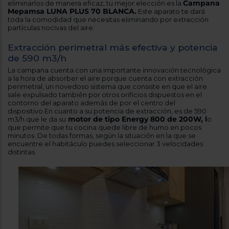
Campana
Registrarse
eliminarlos de manera eficaz, tu mejor elección es la
sesión
Mepamsa LUNA PLUS 70 BLANCA.
Este aparato te dará
toda la comodidad que necesitas eliminando por extracción
partículas nocivas del aire.
Extracción perimetral más efectiva y potencia
de 590 m3/h
La campana cuenta con una importante innovación tecnológica
a la hora de absorber el aire porque cuenta con extracción
perimetral, un novedoso sistema que consiste en que el aire
sale expulsado también por otros orificios dispuestos en el
contorno del aparato además de por el centro del
dispositivo.En cuanto a su potencia de extracción, es de 590
motor de tipo Energy 800 de 200W, l
m3/h que le da su
o
que permite que tu cocina quede libre de humo en pocos
minutos. De todas formas, según la situación en la que se
encuentre el habitáculo puedes seleccionar 3 velocidades
distintas.