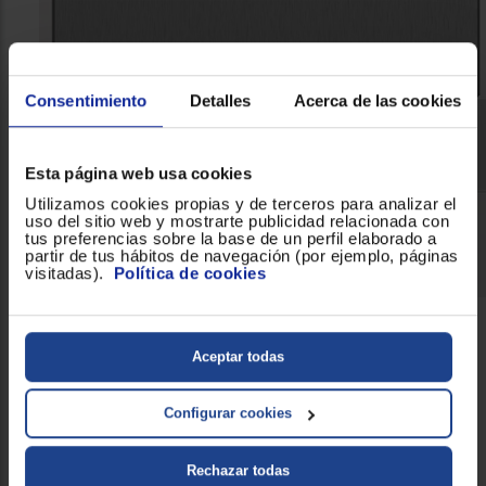
Consentimiento
Detalles
Acerca de las cookies
Esta página web usa cookies
Utilizamos cookies propias y de terceros para analizar el
uso del sitio web y mostrarte publicidad relacionada con
tus preferencias sobre la base de un perfil elaborado a
partir de tus hábitos de navegación (por ejemplo, páginas
visitadas).
Política de cookies
Suena como una televisión a volumen medio y
Aceptar todas
se instala en pared
En lo referente al ruido que hace el aparato, este tiene una
Configurar cookies
intensidad de 66 dB, lo que equivale a una televisión a volumen
medio. Su instalación es sencilla y se hace en pared a una altura
placa de 750 mm
máxima de la
y sus dimensiones son de 400
Rechazar todas
mm de alto, 695 de ancho y 358 de profundidad.