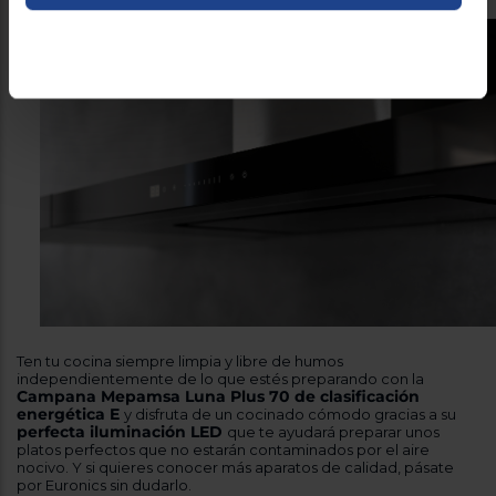
Ten tu cocina siempre limpia y libre de humos
independientemente de lo que estés preparando con la
Campana Mepamsa Luna Plus 70 de clasificación
energética E
y disfruta de un cocinado cómodo gracias a su
perfecta iluminación LED
que te ayudará preparar unos
platos perfectos que no estarán contaminados por el aire
nocivo. Y si quieres conocer más aparatos de calidad, pásate
por Euronics sin dudarlo.