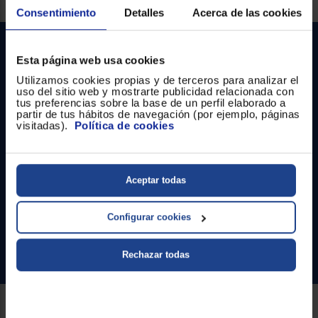
Registrarse
sesión
Consentimiento
Detalles
Acerca de las cookies
Esta página web usa cookies
Utilizamos cookies propias y de terceros para analizar el
uso del sitio web y mostrarte publicidad relacionada con
tus preferencias sobre la base de un perfil elaborado a
partir de tus hábitos de navegación (por ejemplo, páginas
visitadas).
Política de cookies
Contacto
Atención cliente
Aceptar todas
Formulario de contacto
Configurar cookies
¿Necesitas ayuda?
Ir al centro de ayuda
Rechazar todas