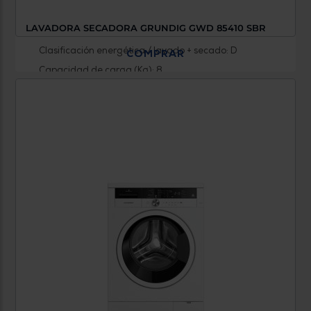
LAVADORA SECADORA GRUNDIG GWD 85410 SBR
Clasificación energética / lavado + secado: D
COMPRAR
Capacidad de carga (Kg): 8
Revoluciones (RPM): 1400
0 €