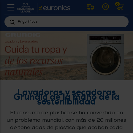
0
U
la
fe
Personaliza
ha
ar
tu
y
experiencia
ab
p
de
se
compra
lo
re
Introduce
di
Pu
tu
in
código
p
postal
ir
Lavadoras y secadoras
al
Grundig de la mano de la
para
re
sostenibilidad
conocer
d
los
b
El consumo de plástico se ha convertido en
se
productos
L
un problema mundial, con más de 20 millones
más
us
cercanos
de toneladas de plástico que acaban cada
d
di
a