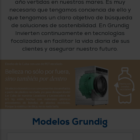
año vertidas en nuestros mares. Es muy
tá
ti
p
necesario que tengamos conciencia de ello y
y
us
que tengamos un claro objetivo de búsqueda
lo
con
g
de soluciones de sostenibilidad. En Grundig
mejor
d
plazo
Invierten continuamente en tecnologías
to
de
y
focalizadas en facilitar la vida diaria de sus
ar
entrega
clientes y asegurar nuestro futuro.
¿Por
qué
te
pedimos
tu
código
postal?
Productos
con
entrega
Modelos Grundig
en
24
horas
y/o
los más
cercanos