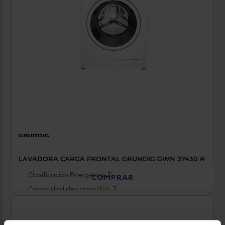
LAVADORA CARGA FRONTAL GRUNDIG GWN 37430 R
Clasificación Energética: D
COMPRAR
Capacidad de carga (Kg): 7
Revoluciones (RPM): 1400