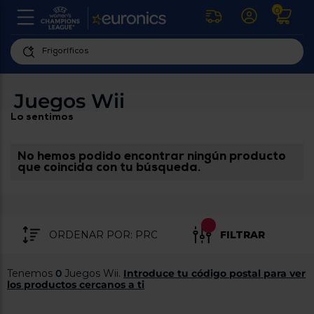
0
U
la
fe
Personaliza
ha
ar
tu
Juegos Wii
y
experiencia
ab
Lo sentimos
p
de
se
compra
lo
re
No hemos podido encontrar ningún producto
Introduce
di
que coincida con tu búsqueda.
Pu
tu
in
código
p
postal
ir
al
para
re
FILTRAR
conocer
d
los
b
se
productos
Tenemos
0
Juegos Wii.
Introduce tu código postal para ver
L
más
los productos cercanos a ti
us
cercanos
d
di
a