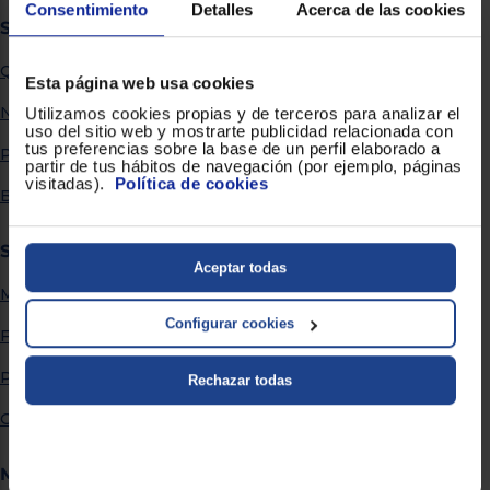
Priorizamos
Consentimiento
Detalles
Acerca de las cookies
la entrega
Sobre Euronics
con
nuestros
Quiénes somos
propios
Esta página web usa cookies
instaladores
Te
Nuestras tiendas
Utilizamos cookies propias y de terceros para analizar el
mostramos
uso del sitio web y mostrarte publicidad relacionada con
tu tienda
tus preferencias sobre la base de un perfil elaborado a
Por qué comprar en Euronics
más
partir de tus hábitos de navegación (por ejemplo, páginas
cercana
visitadas).
Política de cookies
Ahorramos
Blog
en
combustible
y
cuidamos
Servicios
el planeta
Aceptar todas
Métodos de envío
VALIDAR
Configurar cookies
Financiación
O
Promociones
Rechazar todas
también
puedes:
Garantía extendida
Iniciar
Registrarse
Más información
sesión