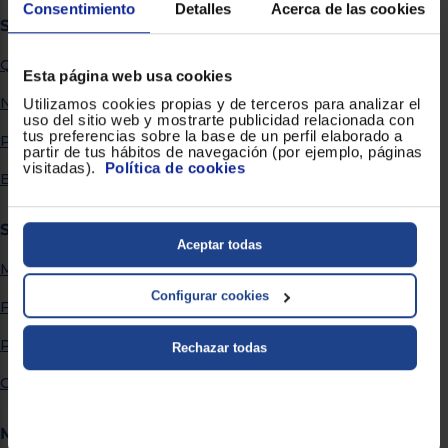
Priorizamos
Consentimiento
Detalles
Acerca de las cookies
la entrega
Sobre Euronics
con
nuestros
Quiénes somos
propios
Esta página web usa cookies
instaladores
Te
Nuestras tiendas
Utilizamos cookies propias y de terceros para analizar el
mostramos
uso del sitio web y mostrarte publicidad relacionada con
tu tienda
tus preferencias sobre la base de un perfil elaborado a
Por qué comprar en Euronics
más
partir de tus hábitos de navegación (por ejemplo, páginas
cercana
visitadas).
Política de cookies
Ahorramos
Blog
en
combustible
y
cuidamos
Servicios
el planeta
Aceptar todas
Métodos de envío
VALIDAR
Configurar cookies
Financiación
O
Promociones
Rechazar todas
también
puedes:
Garantía extendida
Iniciar
Registrarse
Más información
sesión