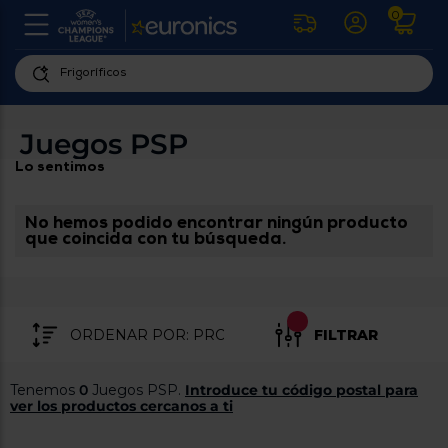
0
U
la
fe
Personaliza
ha
ar
tu
Juegos PSP
y
experiencia
ab
Lo sentimos
p
de
se
compra
lo
re
No hemos podido encontrar ningún producto
Introduce
di
que coincida con tu búsqueda.
Pu
tu
in
código
p
postal
ir
al
para
re
FILTRAR
conocer
d
los
b
se
productos
Tenemos
0
Juegos PSP.
Introduce tu código postal para
L
más
ver los productos cercanos a ti
us
cercanos
d
di
a