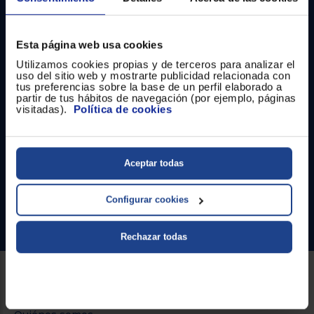
Registrarse
sesión
Esta página web usa cookies
Utilizamos cookies propias y de terceros para analizar el
uso del sitio web y mostrarte publicidad relacionada con
tus preferencias sobre la base de un perfil elaborado a
partir de tus hábitos de navegación (por ejemplo, páginas
Contacto
visitadas).
Política de cookies
Atención cliente
Aceptar todas
Formulario de contacto
¿Necesitas ayuda?
Configurar cookies
Ir al centro de ayuda
Rechazar todas
Sobre Euronics