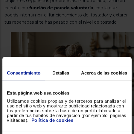
crujientes segúns tus preferencias. Por otro lado, también
cuenta con
función de parada voluntaria
, con la que
podrás interrumpir el funcionamiento del tostador y extarer
tus rebanadas si te has pasado con el nivel de tostado.
Consentimiento
Detalles
Acerca de las cookies
Esta página web usa cookies
Utilizamos cookies propias y de terceros para analizar el
uso del sitio web y mostrarte publicidad relacionada con
tus preferencias sobre la base de un perfil elaborado a
partir de tus hábitos de navegación (por ejemplo, páginas
visitadas).
Política de cookies
El diseño más práctico de tostador