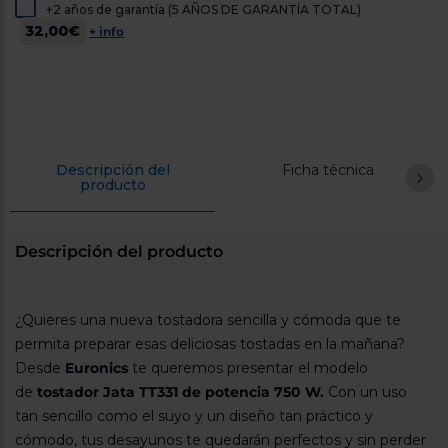
+2 años de garantía (5 AÑOS DE GARANTÍA TOTAL)
cercanos
Priorizamos
32,00€
+ info
la entrega
con
nuestros
propios
instaladores
Te
mostramos
tu tienda
Descripción del
Ficha técnica
más
producto
cercana
Ahorramos
en
combustible
Descripción del producto
y
cuidamos
el planeta
¿Quieres una nueva tostadora sencilla y cómoda que te
VALIDAR
permita preparar esas deliciosas tostadas en la mañana?
Desde
Euronics
te queremos presentar el modelo
O
también
de
tostador Jata TT331 de potencia 750 W.
Con un uso
puedes:
tan sencillo como el suyo y un diseño tan práctico y
cómodo, tus desayunos te quedarán perfectos y sin perder
Iniciar