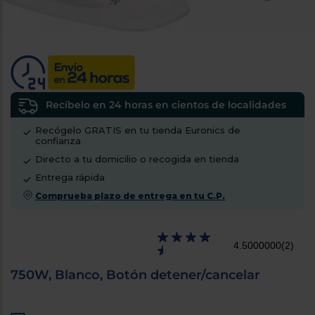
tá
ti
p
y
us
lo
con
g
mejor
d
plazo
to
de
y
ar
entrega
Recíbelo en 24 horas en cientos de localidades
Recógelo GRATIS en tu tienda Euronics de
confianza
¿Por
Directo a tu domicilio o recogida en tienda
qué
te
Entrega rápida
pedimos
Comprueba plazo de entrega en tu C.P.
tu
código
postal?
4.5000000
(2)
Productos
con
750W, Blanco, Botón detener/cancelar
entrega
en
24
horas
y/o
los más