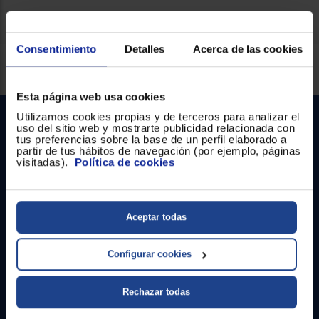
Registrarse
sesión
Consentimiento
Detalles
Acerca de las cookies
Servicios Euronics disponibles
Esta página web usa cookies
Utilizamos cookies propias y de terceros para analizar el
uso del sitio web y mostrarte publicidad relacionada con
tus preferencias sobre la base de un perfil elaborado a
partir de tus hábitos de navegación (por ejemplo, páginas
visitadas).
Política de cookies
Contacto
Aceptar todas
Atención cliente
Configurar cookies
Formulario de contacto
Rechazar todas
¿Necesitas ayuda?