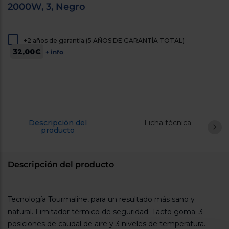
2000W, 3, Negro
cercanos
Priorizamos
la entrega
con
nuestros
+2 años de garantía (5 AÑOS DE GARANTÍA TOTAL)
propios
32,00€
+ info
instaladores
Te
mostramos
tu tienda
más
cercana
Ahorramos
en
combustible
Descripción del
Ficha técnica
y
cuidamos
producto
el planeta
VALIDAR
Descripción del producto
O
Tecnología Tourmaline, para un resultado más sano y
también
puedes:
natural. Limitador térmico de seguridad. Tacto goma. 3
posiciones de caudal de aire y 3 niveles de temperatura.
Iniciar