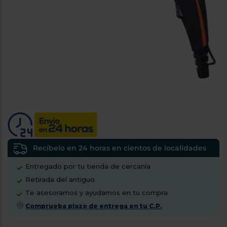
tá
ti
p
y
us
lo
con
g
mejor
d
plazo
to
de
y
ar
entrega
¿Por
qué
te
pedimos
tu
Recíbelo en 24 horas en cientos de localidades
código
Entregado por tu tienda de cercanía
postal?
Retirada del antiguo
Productos
Te asesoramos y ayudamos en tu compra
con
entrega
Comprueba plazo de entrega en tu C.P.
en
24
horas
y/o
los más