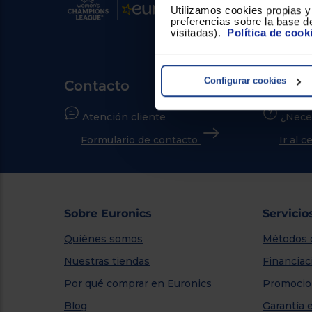
Utilizamos cookies propias y 
preferencias sobre la base de
visitadas).
Política de cook
Configurar cookies
Contacto
Atención cliente
¿Nece
Formulario de contacto
Ir al 
Sobre Euronics
Servicio
Quiénes somos
Métodos 
Nuestras tiendas
Financiac
Por qué comprar en Euronics
Promocio
Blog
Garantía 