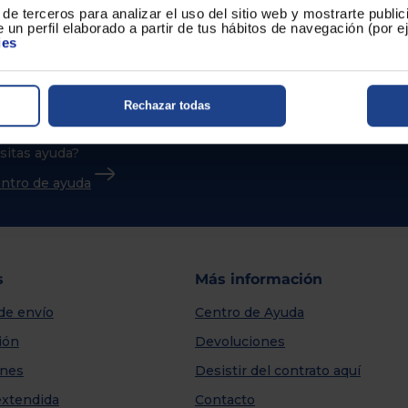
de terceros para analizar el uso del sitio web y mostrarte publi
 un perfil elaborado a partir de tus hábitos de navegación (por 
ies
Rechazar todas
sitas ayuda?
centro de ayuda
s
Más información
de envío
Centro de Ayuda
ión
Devoluciones
nes
Desistir del contrato aquí
extendida
Contacto