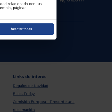
cidad relacionada con tus
ejemplo, páginas
Aceptar todas
Links de interés
Regalos de Navidad
Black Friday
Comisión Europea – Presente una
reclamación