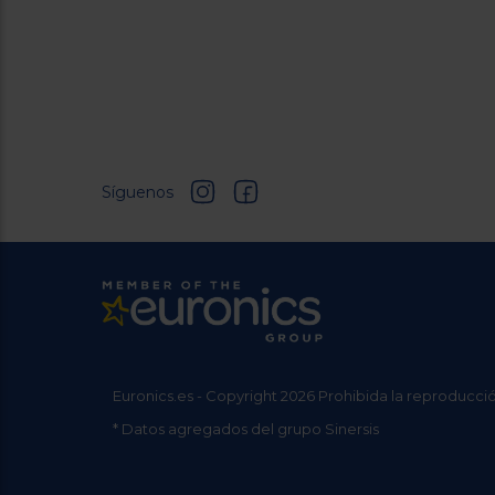
Síguenos
Euronics.es - Copyright 2026 Prohibida la reproducció
* Datos agregados del grupo Sinersis