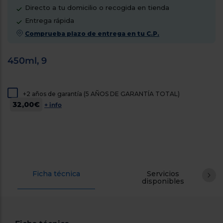
cercanos
Directo a tu domicilio o recogida en tienda
Priorizamos
Entrega rápida
la entrega
con
Comprueba plazo de entrega en tu C.P.
nuestros
propios
instaladores
450ml, 9
Te
mostramos
tu tienda
más
+2 años de garantía (5 AÑOS DE GARANTÍA TOTAL)
cercana
Ahorramos
32,00€
+ info
en
combustible
y
cuidamos
el planeta
VALIDAR
Ficha técnica
Servicios
disponibles
O
también
puedes:
Iniciar