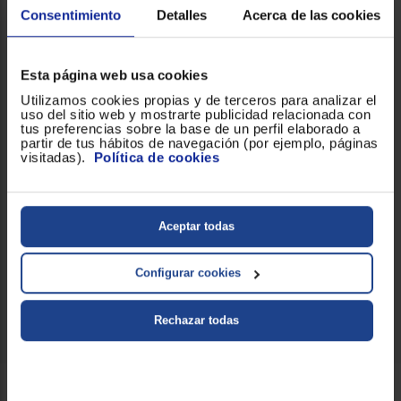
Capacidad (lt)
0.45
Consentimiento
Detalles
Acerca de las cookies
Funciones
Cafetera manual tradicional
Esta página web usa cookies
Utilizamos cookies propias y de terceros para analizar el
Limpieza
Manual
uso del sitio web y mostrarte publicidad relacionada con
tus preferencias sobre la base de un perfil elaborado a
partir de tus hábitos de navegación (por ejemplo, páginas
Nº Tazas
9
visitadas).
Política de cookies
Prestaciones
Compatible con inducción,
diferenciales
diseño antiquemaduras
Aceptar todas
Tecnología de café
Tradicional
Configurar cookies
Tipo de café
Moka
Rechazar todas
Servicios Euronics disponibles