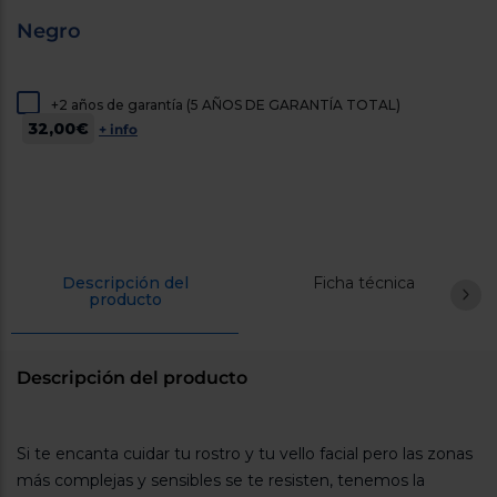
cercanos
Negro
Priorizamos
la entrega
con
nuestros
propios
+2 años de garantía (5 AÑOS DE GARANTÍA TOTAL)
instaladores
32,00€
+ info
Te
mostramos
tu tienda
más
cercana
Ahorramos
en
combustible
y
cuidamos
Descripción del
Ficha técnica
producto
el planeta
VALIDAR
Descripción del producto
O
también
Si te encanta cuidar tu rostro y tu vello facial pero las zonas
puedes:
más complejas y sensibles se te resisten, tenemos la
Iniciar