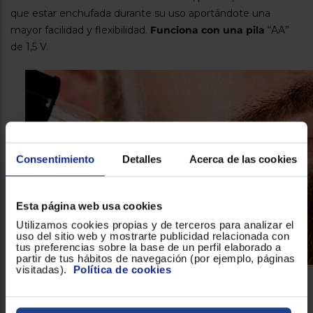
que estar enchufada durante su uso aportándote una
mayor facilidad y flexibilidad.
Funciona con una pila
“AA”
de 1,5 V.
Consentimiento
Detalles
Acerca de las cookies
Esta página web usa cookies
Utilizamos cookies propias y de terceros para analizar el
uso del sitio web y mostrarte publicidad relacionada con
tus preferencias sobre la base de un perfil elaborado a
partir de tus hábitos de navegación (por ejemplo, páginas
visitadas).
Política de cookies
Resistente para durar y durar
El práctico y sencillo
barbero/perfilador Jata CN15B de