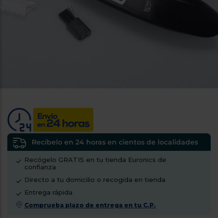
tá
ti
p
y
us
lo
con
g
mejor
d
plazo
to
de
y
ar
entrega
¿Por
qué
te
pedimos
tu
Recíbelo en 24 horas en cientos de localidades
código
Recógelo GRATIS en tu tienda Euronics de
postal?
confianza
Productos
Directo a tu domicilio o recogida en tienda
con
Entrega rápida
entrega
en
24
Comprueba plazo de entrega en tu C.P.
horas
y/o
los más