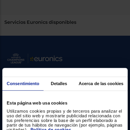
cercanos
Priorizamos
la entrega
con
Servicios Euronics disponibles
nuestros
propios
instaladores
Te
mostramos
tu tienda
más
cercana
Ahorramos
en
combustible
y
cuidamos
el planeta
Contacto
Consentimiento
Detalles
Acerca de las cookies
VALIDAR
Atención cliente
Esta página web usa cookies
Formulario de contacto
O
Utilizamos cookies propias y de terceros para analizar el
también
uso del sitio web y mostrarte publicidad relacionada con
¿Necesitas ayuda?
puedes:
tus preferencias sobre la base de un perfil elaborado a
partir de tus hábitos de navegación (por ejemplo, páginas
Ir al centro de ayuda
visitadas).
Política de cookies
Iniciar