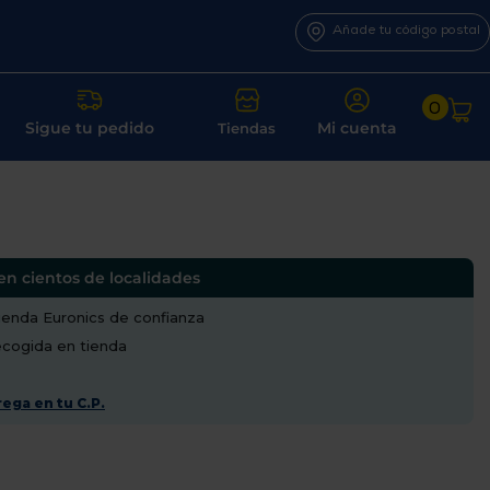
Añade tu código postal
0
Sigue tu pedido
Mi cuenta
Tiendas
en cientos de localidades
enda Euronics de confianza
recogida en tienda
ega en tu C.P.