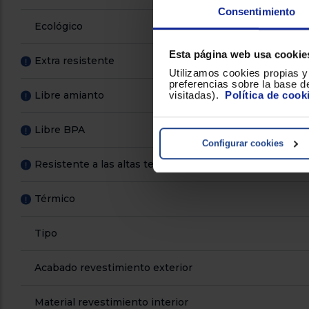
Consentimiento
Ecológico
Esta página web usa cookie
Extra resistente
!
Utilizamos cookies propias y 
preferencias sobre la base de
Libre amianto
visitadas).
Política de cook
!
Libre BPA
!
Configurar cookies
Resistente a las altas temperaturas
!
Térmico
!
Tipo
Acabado revestimiento exterior
Material revestimiento interior