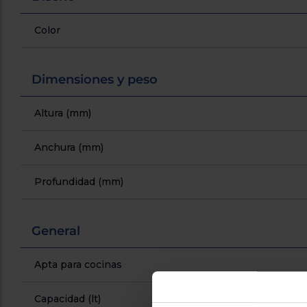
Color
Dimensiones y peso
Altura (mm)
Anchura (mm)
Profundidad (mm)
General
Apta para cocinas
Capacidad (lt)