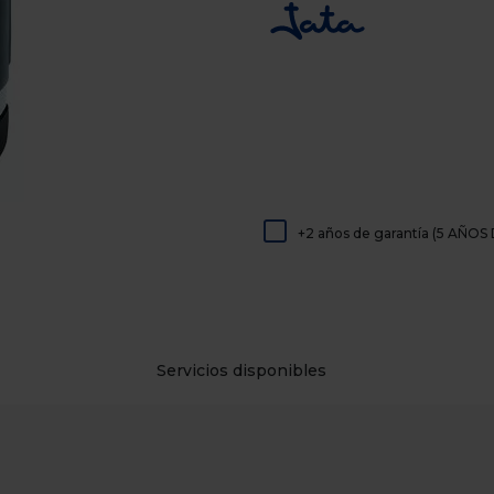
de
dispositivos
táctiles
pueden
usar
los
gestos
de
tocar
y
arrastrar.
+2 años de garantía (5 AÑ
Servicios disponibles