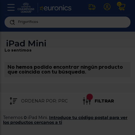
0
U
la
fe
Personaliza
ha
ar
tu
iPad Mini
y
experiencia
ab
Lo sentimos
p
de
se
compra
lo
re
No hemos podido encontrar ningún producto
Introduce
di
que coincida con tu búsqueda.
Pu
tu
in
código
p
postal
ir
al
para
re
FILTRAR
conocer
d
los
b
se
productos
Tenemos
0
iPad Mini.
Introduce tu código postal para ver
L
más
los productos cercanos a ti
us
cercanos
d
di
a