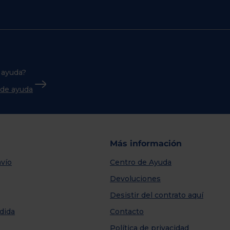
 ayuda?
o de ayuda
Más información
vío
Centro de Ayuda
Devoluciones
Desistir del contrato aquí
dida
Contacto
Política de privacidad