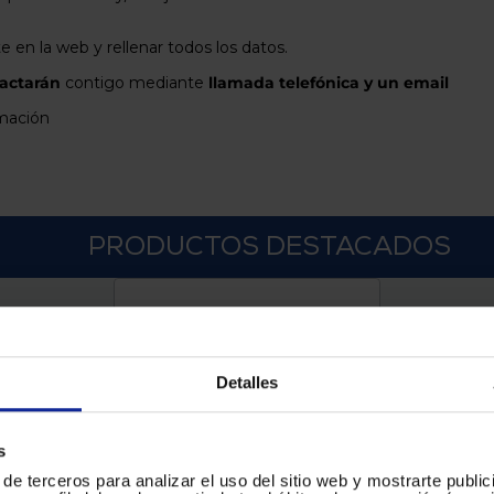
te en la web y rellenar todos los datos.
actarán
contigo mediante
llamada telefónica y un email
rmación
PRODUCTOS DESTACADOS
Detalles
s
de terceros para analizar el uso del sitio web y mostrarte publi