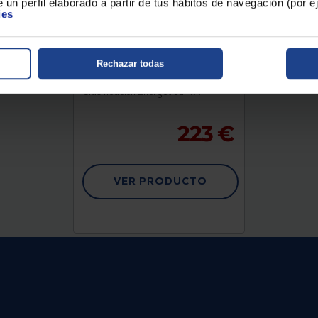
 un perfil elaborado a partir de tus hábitos de navegación (por 
ies
HORNO HISENSE
BI62216AX
Rechazar todas
Clasificación Energética : A
Color : Acero Inox
Clasificación Energética- : A
223 €
VER PRODUCTO