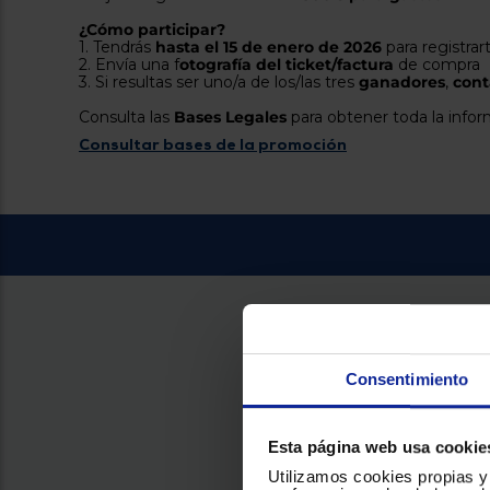
¿Cómo participar?
1. Tendrás
hasta el 15 de enero de 2026
para registrar
2. Envía una f
otografía del ticket/factura
de compra
3. Si resultas ser uno/a de los/las tres
ganadores
,
cont
Consulta las
Bases Legales
para obtener toda la info
Consultar bases de la promoción
Consentimiento
Esta página web usa cookie
Utilizamos cookies propias y 