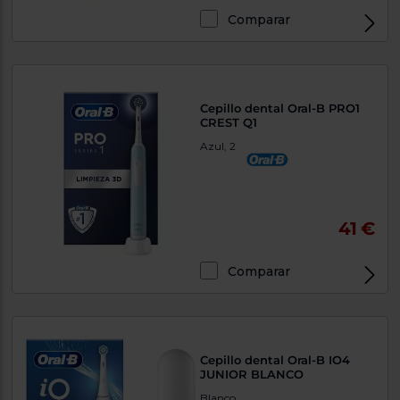
Priorizamos
la entrega
Comparar
con
nuestros
propios
instaladores
Te
mostramos
Cepillo dental Oral-B PRO1
tu tienda
CREST Q1
más
cercana
Azul, 2
Ahorramos
en
combustible
y
cuidamos
el planeta
41 €
VALIDAR
Comparar
O
también
puedes:
Cepillo dental Oral-B IO4
Iniciar
JUNIOR BLANCO
Registrarse
sesión
Blanco