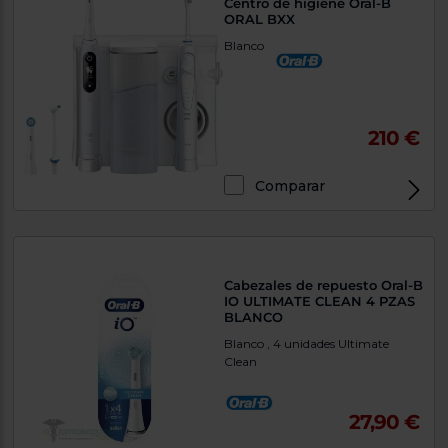
Centro de higiene Oral-B
tá
ti
ORAL BXX
p
y
us
Blanco
lo
con
g
mejor
d
plazo
to
de
y
210 €
ar
entrega
Comparar
¿Por
qué
te
pedimos
tu
Cabezales de repuesto Oral-B
código
IO ULTIMATE CLEAN 4 PZAS
postal?
BLANCO
Productos
Blanco , 4 unidades Ultimate
con
Clean
entrega
en
24
horas
y/o
los más
27,90 €
cercanos