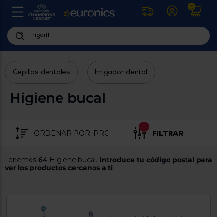
0
U
la
fe
Personaliza
ha
ar
tu
y
Cepillos dentales
Irrigador dental
experiencia
ab
p
de
se
Higiene bucal
compra
lo
re
Introduce
di
Pu
tu
in
FILTRAR
código
p
postal
ir
al
para
Tenemos
64
Higiene bucal.
Introduce tu código postal para
re
conocer
ver los productos cercanos a ti
d
los
b
se
productos
L
más
us
cercanos
d
di
a