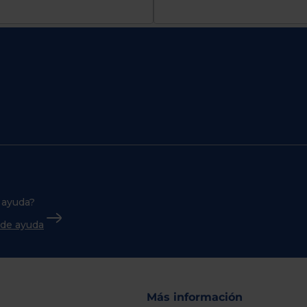
 ayuda?
o de ayuda
Más información