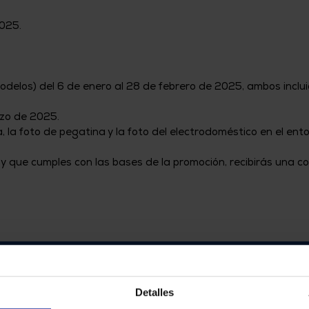
2025.
odelos) del 6 de enero al 28 de febrero de 2025, ambos inclu
rzo de 2025.
, la foto de pegatina y la foto del electrodoméstico en el ent
 que cumples con las bases de la promoción, recibirás una co
PRODUCTOS DESTACADOS
Detalles