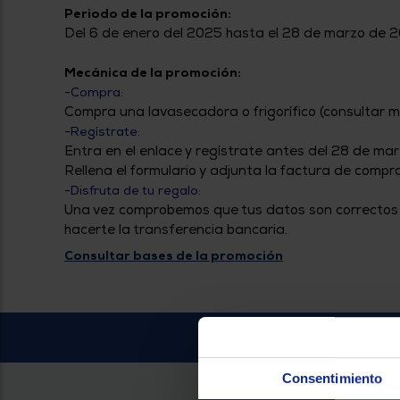
Periodo de la promoción:
Del 6 de enero del 2025 hasta el 28 de marzo de 
Mecánica de la promoción:
-Compra:
Compra una lavasecadora o frigorífico (consultar m
-Regístrate:
Entra en el enlace y regístrate antes del 28 de ma
Rellena el formulario y adjunta la factura de compra
-Disfruta de tu regalo:
Una vez comprobemos que tus datos son correctos y
hacerte la transferencia bancaria.
Consultar bases de la promoción
Consentimiento