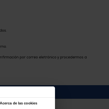
idos.
orno.
nfirmación por correo eletrónico y procedermos a
Acerca de las cookies