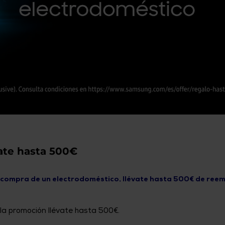
usuarios
de
dispositivos
táctiles
pueden
usar
los
gestos
de
tocar
y
arrastrar.
ate hasta 500€
 compra de un electrodoméstico, llévate hasta 500€ de ree
 la promoción llévate hasta 500€.