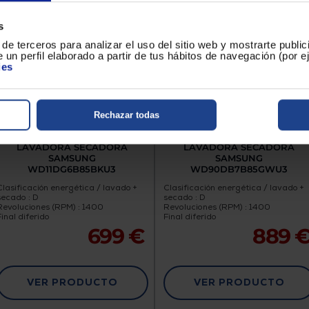
s
de terceros para analizar el uso del sitio web y mostrarte publi
 un perfil elaborado a partir de tus hábitos de navegación (por 
ies
Rechazar todas
LAVADORA SECADORA
LAVADORA SECADORA
SAMSUNG
SAMSUNG
WD11DG6B85BKU3
WD90DB7B85GWU3
Clasificación energética / lavado +
Clasificación energética / lavado +
secado : D
secado : D
Revoluciones (RPM) : 1400
Revoluciones (RPM) : 1400
Final diferido
Final diferido
699 €
889 
VER PRODUCTO
VER PRODUCTO