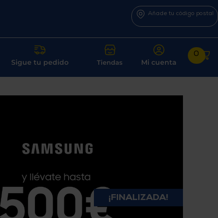
Añade tu código postal
0
Sigue tu pedido
Mi cuenta
Tiendas
¡FINALIZADA!