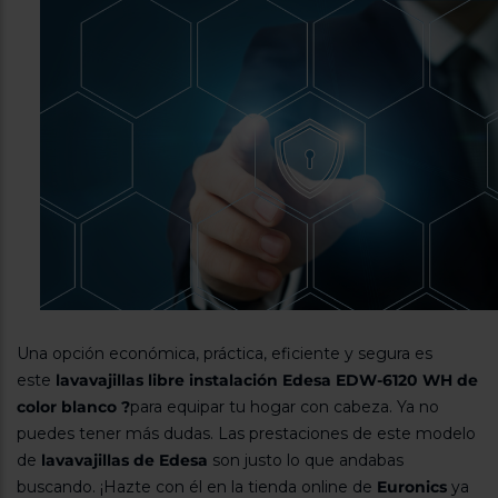
Una opción económica, práctica, eficiente y segura es
este
lavavajillas libre instalación Edesa EDW-6120 WH de
color blanco ?
para equipar tu hogar con cabeza. Ya no
puedes tener más dudas. Las prestaciones de este modelo
de
lavavajillas de Edesa
son justo lo que andabas
buscando. ¡Hazte con él en la tienda online de
Euronics
ya