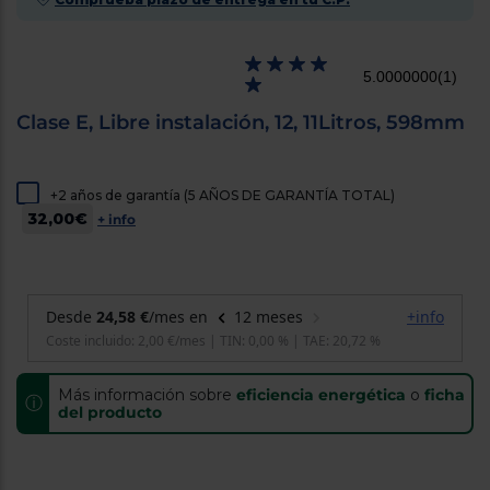
cercanos
Priorizamos
la entrega
con
5.0000000
(1)
nuestros
propios
Clase E, Libre instalación, 12, 11Litros, 598mm
instaladores
Te
mostramos
tu tienda
más
+2 años de garantía (5 AÑOS DE GARANTÍA TOTAL)
cercana
32,00€
+ info
Ahorramos
en
combustible
y
cuidamos
el planeta
VALIDAR
Más información sobre
eficiencia energética
o
ficha
ⓘ
O
del producto
también
puedes:
Iniciar