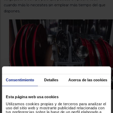
cuando más lo necesites sin emplear más tiempo del que
dispones.
Consentimiento
Detalles
Acerca de las cookies
Esta página web usa cookies
Comodidad para la rutina
Utilizamos cookies propias y de terceros para analizar el
Edesa quiere seguir ayudándote con el día a día, por ello, la
uso del sitio web y mostrarte publicidad relacionada con
tus preferencias sobre la base de un perfil elaborado a
función de Inicio Diferido
del
lavavajillas libre instalación