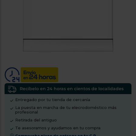
tá
ti
p
y
us
lo
con
g
mejor
d
plazo
to
de
y
ar
entrega
¿Por
qué
te
pedimos
tu
Recíbelo en 24 horas en cientos de localidades
código
Entregado por tu tienda de cercanía
postal?
La puesta en marcha de tu elecrodoméstico más
Productos
profesional
con
Retirada del antiguo
entrega
en
24
Te asesoramos y ayudamos en tu compra
horas
y/o
los más
Comprueba plazo de entrega en tu C.P.