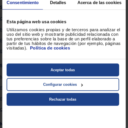
Priorizamos
Consentimiento
Detalles
Acerca de las cookies
la entrega
Sobre Euronics
con
nuestros
Quiénes somos
propios
Esta página web usa cookies
instaladores
Te
Nuestras tiendas
Utilizamos cookies propias y de terceros para analizar el
mostramos
uso del sitio web y mostrarte publicidad relacionada con
tu tienda
tus preferencias sobre la base de un perfil elaborado a
Por qué comprar en Euronics
más
partir de tus hábitos de navegación (por ejemplo, páginas
cercana
visitadas).
Política de cookies
Ahorramos
Blog
en
combustible
y
cuidamos
Servicios
el planeta
Aceptar todas
Métodos de envío
VALIDAR
Configurar cookies
Financiación
O
Promociones
Rechazar todas
también
puedes:
Garantía extendida
Iniciar
Registrarse
Más información
sesión