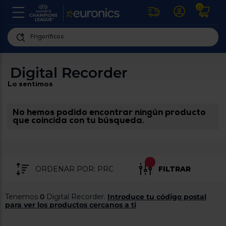
0
U
la
fe
Personaliza
ha
ar
tu
Digital Recorder
y
experiencia
ab
Lo sentimos
p
de
se
compra
lo
re
No hemos podido encontrar ningún producto
Introduce
di
que coincida con tu búsqueda.
Pu
tu
in
código
p
postal
ir
al
para
re
FILTRAR
conocer
d
los
b
se
productos
Tenemos
0
Digital Recorder.
Introduce tu código postal
L
más
para ver los productos cercanos a ti
us
cercanos
d
di
a