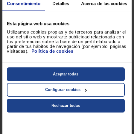
domésticas para un ajuste
Consentimiento
Detalles
Acerca de las cookies
armonioso.
Esta página web usa cookies
Utilizamos cookies propias y de terceros para analizar el
uso del sitio web y mostrarte publicidad relacionada con
tus preferencias sobre la base de un perfil elaborado a
partir de tus hábitos de navegación (por ejemplo, páginas
visitadas).
Política de cookies
Descripción del
Ficha técnica
producto
Aceptar todas
Descripción del producto
Configurar cookies
CAMPA.CATA TF-2003 70 DURALUM
Rechazar todas
Servicios Euronics disponibles