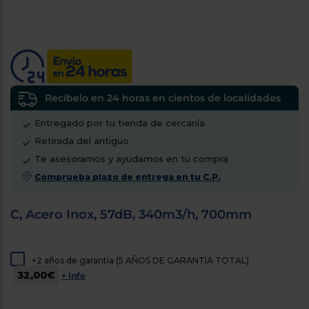
tá
ti
p
y
us
lo
con
g
mejor
d
plazo
to
de
y
ar
Recíbelo en 24 horas en cientos de localidades
entrega
Entregado por tu tienda de cercanía
Retirada del antiguo
¿Por
qué
Te asesoramos y ayudamos en tu compra
te
Comprueba plazo de entrega en tu C.P.
pedimos
tu
C, Acero Inox, 57dB, 340m3/h, 700mm
código
postal?
Productos
+2 años de garantía (5 AÑOS DE GARANTÍA TOTAL)
con
entrega
32,00€
+ info
en
24
horas
y/o
los más