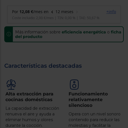
cercanos
Priorizamos
la entrega
con
nuestros
propios
instaladores
Más información sobre
eficiencia energética
o
ficha
ⓘ
Te
del producto
mostramos
tu tienda
más
cercana
Ahorramos
en
Características destacadas
combustible
y
cuidamos
el planeta
VALIDAR
Alta extracción para
Funcionamiento
cocinas domésticas
relativamente
silencioso
O
La capacidad de extracción
también
renueva el aire y ayuda a
Opera con un nivel sonoro
puedes:
eliminar humos y olores
contenido para reducir las
durante la cocción.
molestias y facilitar la
Iniciar