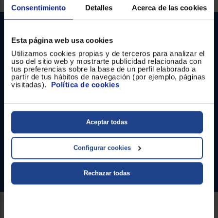
Registrarse
sesión
Consentimiento
Detalles
Acerca de las cookies
Esta página web usa cookies
Utilizamos cookies propias y de terceros para analizar el
uso del sitio web y mostrarte publicidad relacionada con
tus preferencias sobre la base de un perfil elaborado a
partir de tus hábitos de navegación (por ejemplo, páginas
visitadas).
Política de cookies
Contacto
Atención cliente
Aceptar todas
Formulario de contacto
Configurar cookies
¿Necesitas ayuda?
Ir al centro de ayuda
Rechazar todas
Sobre Euronics