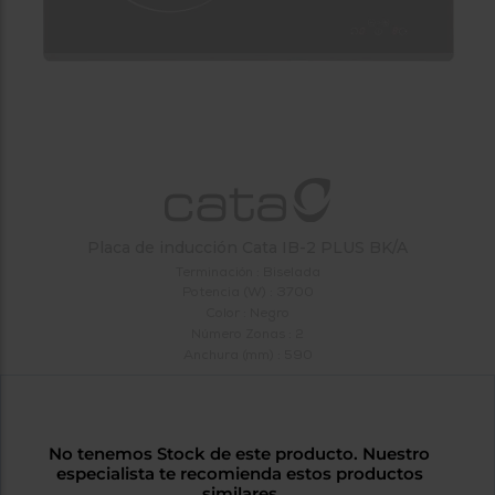
tá
ti
p
y
us
lo
con
g
mejor
d
plazo
to
de
y
ar
entrega
¿Por
Placa de inducción Cata IB-2 PLUS BK/A
qué
Terminación : Biselada
te
Potencia (W) : 3700
pedimos
Color : Negro
tu
Número Zonas : 2
código
Anchura (mm) : 590
postal?
Productos
con
entrega
No tenemos Stock de este producto. Nuestro
en
24
especialista te recomienda estos productos
horas
y/o
los más
similares