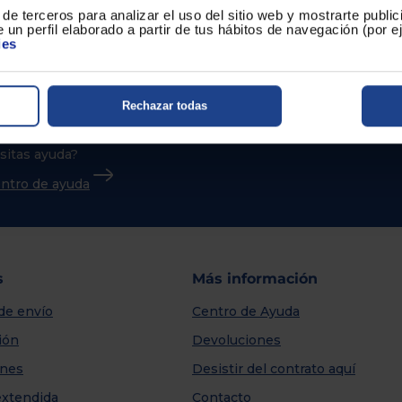
de terceros para analizar el uso del sitio web y mostrarte publi
 un perfil elaborado a partir de tus hábitos de navegación (por 
ies
Rechazar todas
sitas ayuda?
centro de ayuda
s
Más información
de envío
Centro de Ayuda
ión
Devoluciones
nes
Desistir del contrato aquí
extendida
Contacto