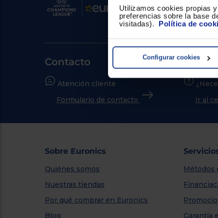
Utilizamos cookies propias y 
preferencias sobre la base de
visitadas).
Política de cook
Configurar cookies
Contacto
Atención cliente
¿Nece
Formulario de contacto
Ir al 
Sobre Euronics
Servicio
Quiénes somos
Métodos 
Nuestras tiendas
Financiac
Por qué comprar en Euronics
Promocio
Blog
Garantía 