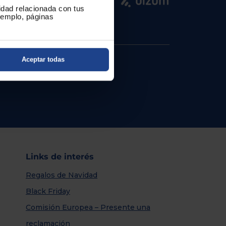
cidad relacionada con tus
ejemplo, páginas
Aceptar todas
Links de interés
Regalos de Navidad
Black Friday
Comisión Europea – Presente una
reclamación