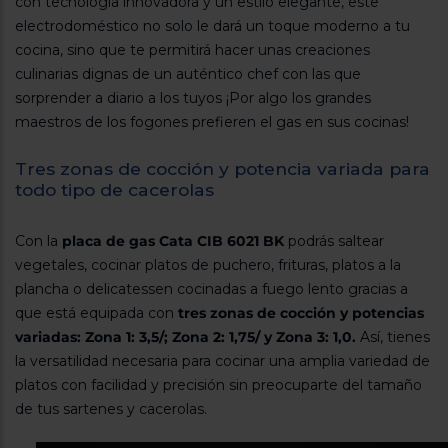
con tecnología innovadora y un estilo elegante, este
Registrarse
sesión
electrodoméstico no solo le dará un toque moderno a tu
cocina, sino que te permitirá hacer unas creaciones
culinarias dignas de un auténtico chef con las que
sorprender a diario a los tuyos ¡Por algo los grandes
maestros de los fogones prefieren el gas en sus cocinas!
Tres zonas de cocción y potencia variada para
todo tipo de cacerolas
Con la
placa de gas Cata CIB 6021 BK
podrás saltear
vegetales, cocinar platos de puchero, frituras, platos a la
plancha o delicatessen cocinadas a fuego lento gracias a
que está equipada con
tres zonas de cocción y potencias
variadas: Zona 1: 3,5/; Zona 2: 1,75/ y Zona 3: 1,0.
Así, tienes
la versatilidad necesaria para cocinar una amplia variedad de
platos con facilidad y precisión sin preocuparte del tamaño
de tus sartenes y cacerolas.