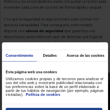
fósforos y los encendedores, basta con pulsar un botón para
encender cada zona de cocción de forma rápida y segura.
Y es que la seguridad es algo prioritario para cocinar con
absoluta tranquilidad. Para conseguirlo, este modelo
dispone una
válvula de seguridad
que garantiza una
desconexión automática en caso de detectar una fuga de
gas, proporcionándote tranquilidad y protección en todo
momento.
Consentimiento
Detalles
Acerca de las cookies
Esta página web usa cookies
Utilizamos cookies propias y de terceros para analizar el
uso del sitio web y mostrarte publicidad relacionada con
tus preferencias sobre la base de un perfil elaborado a
partir de tus hábitos de navegación (por ejemplo, páginas
visitadas).
Política de cookies