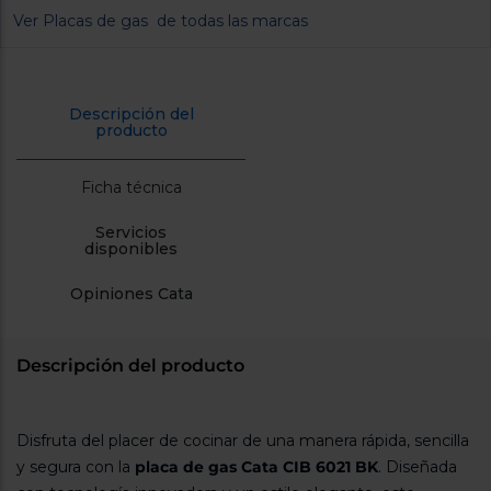
cercanos
Ver Placas de gas de todas las marcas
Priorizamos
la entrega
con
nuestros
propios
Descripción del
instaladores
producto
Te
mostramos
tu tienda
Ficha técnica
más
cercana
Ahorramos
Servicios
en
disponibles
combustible
y
cuidamos
Opiniones Cata
el planeta
VALIDAR
Descripción del producto
O
también
Disfruta del placer de cocinar de una manera rápida, sencilla
puedes:
y segura con la
placa de gas Cata CIB 6021 BK
. Diseñada
Iniciar