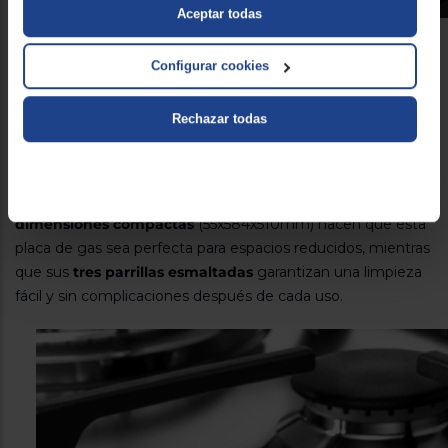
Aceptar todas
Diseño con acabados en negro y material de
Configurar cookies
cristal de alta calidad
Rechazar todas
Por último, cabe destacar que la
placa de gas Cata CIB
6021 BK
está diseñada para adaptarse a cualquier cocina.
Presenta un
elegante acabado en negro y un material
de cristal de alta calidad
. Su
diseño integrable y sus
dimensiones compactas
(55x584x510mm) hacen que esta
placa de gas sea perfecta para espacios reducidos, mientras
que sus
tres parrillas esmaltadas
garantizan una limpieza
fácil y sin complicaciones después de cada uso.