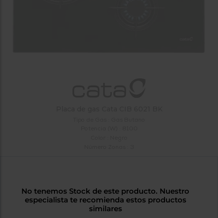
tá
ti
p
y
us
lo
con
g
mejor
d
plazo
to
de
y
ar
entrega
¿Por
Placa de gas Cata CIB 6021 BK
qué
Tipo de Gas : Gas Butano
te
Potencia (W) : 8100
pedimos
Color : Negro
tu
Número Zonas : 3
código
postal?
Productos
con
No tenemos Stock de este producto. Nuestro
entrega
especialista te recomienda estos productos
en
24
similares
horas
y/o
los más