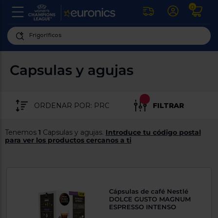
0
U
la
fe
Personaliza
ha
ar
tu
Capsulas y agujas
y
experiencia
ab
p
de
se
compra
lo
FILTRAR
re
Introduce
di
Pu
tu
in
Tenemos
1
Capsulas y agujas.
Introduce tu código postal
código
p
para ver los productos cercanos a ti
postal
ir
al
para
re
conocer
d
los
b
se
productos
Cápsulas de café Nestlé
L
más
DOLCE GUSTO MAGNUM
us
cercanos
ESPRESSO INTENSO
d
di
a