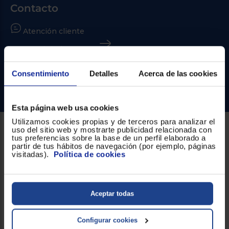
Priorizamos
Contacto
la entrega
con
nuestros
Atención cliente
propios
instaladores
Formulario de contacto
Te
mostramos
tu tienda
¿Necesitas ayuda?
Consentimiento
Detalles
Acerca de las cookies
más
cercana
Ir al centro de ayuda
Ahorramos
en
combustible
Esta página web usa cookies
y
cuidamos
Utilizamos cookies propias y de terceros para analizar el
el planeta
uso del sitio web y mostrarte publicidad relacionada con
Sobre Euronics
tus preferencias sobre la base de un perfil elaborado a
partir de tus hábitos de navegación (por ejemplo, páginas
VALIDAR
visitadas).
Política de cookies
Quiénes somos
O
Nuestras tiendas
también
Aceptar todas
puedes:
Por qué comprar en Euronics
Iniciar
Blog
Registrarse
Configurar cookies
sesión