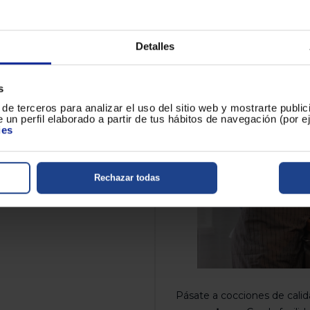
todo para ti!
Detalles
on 580mm de ancho,
eficia con una amplia
s
er realizar varias
de terceros para analizar el uso del sitio web y mostrarte publi
de distintos tamaños y
 un perfil elaborado a partir de tus hábitos de navegación (por 
5Kw, un amplio quemador de
ies
 1Kw. Tu placa se adaptará a
Rechazar todas
Pásate a cocciones de calida