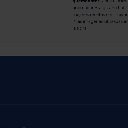
quemadores.
Con la facili
quemadores a gas, no habrá 
mejores recetas con la ayu
*Las imágenes utilizadas en
la ficha.