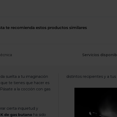
de
dispositivos
táctiles
pueden
usar
los
sta te recomienda estos productos similares
gestos
de
tocar
y
arrastrar.
técnica
Servicios disponib
nda suelta a tu imaginación
distintos recipientes y a t
la que te tienes que hacer es
Pásate a la cocción con gas
ar cierta inquietud y
 BK de gas butano
ha sido