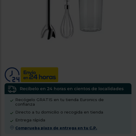
tá
ti
p
y
us
lo
con
g
mejor
d
plazo
to
de
y
ar
entrega
¿Por
qué
te
pedimos
tu
Recíbelo en 24 horas en cientos de localidades
código
Recógelo GRATIS en tu tienda Euronics de
postal?
confianza
Productos
Directo a tu domicilio o recogida en tienda
con
Entrega rápida
entrega
en
24
Comprueba plazo de entrega en tu C.P.
horas
y/o
los más