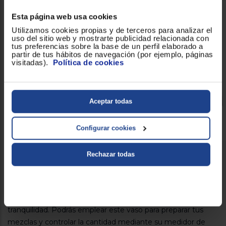
Esta página web usa cookies
Utilizamos cookies propias y de terceros para analizar el
uso del sitio web y mostrarte publicidad relacionada con
tus preferencias sobre la base de un perfil elaborado a
partir de tus hábitos de navegación (por ejemplo, páginas
visitadas).
Política de cookies
Aceptar todas
Configurar cookies
Rechazar todas
Para todas tus recetas fácil y rápido
Otro de los accesorios que incluye el modelo de
batidora
Braun MQ 3005 WH Cream de color blanco
es un
vaso
medidor de plástico libre de BPA
para tu mayor
tranquilidad. Podrás emplear este vaso para preparar tus
mezclas y controlar la cantidad mediante su medidor de