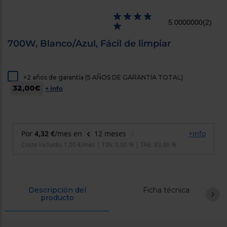
cercanos
Priorizamos
5.0000000
(2)
la entrega
con
nuestros
700W, Blanco/Azul, Fácil de limpiar
propios
instaladores
Te
mostramos
+2 años de garantía (5 AÑOS DE GARANTÍA TOTAL)
tu tienda
32,00€
más
+ info
cercana
Ahorramos
en
combustible
y
cuidamos
el planeta
VALIDAR
O
Descripción del
Ficha técnica
producto
también
puedes:
Iniciar