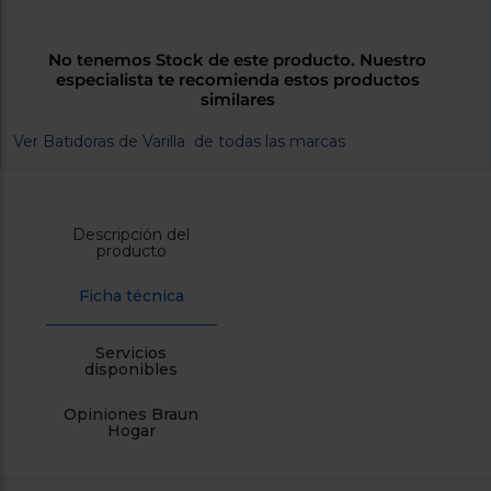
cercanos
Priorizamos
la entrega
No tenemos Stock de este producto. Nuestro
con
especialista te recomienda estos productos
nuestros
similares
propios
instaladores
Te
Ver Batidoras de Varilla de todas las marcas
mostramos
tu tienda
más
cercana
Ahorramos
Descripción del
en
producto
combustible
y
cuidamos
el planeta
Ficha técnica
VALIDAR
Servicios
disponibles
O
Opiniones Braun
también
Hogar
puedes:
Iniciar