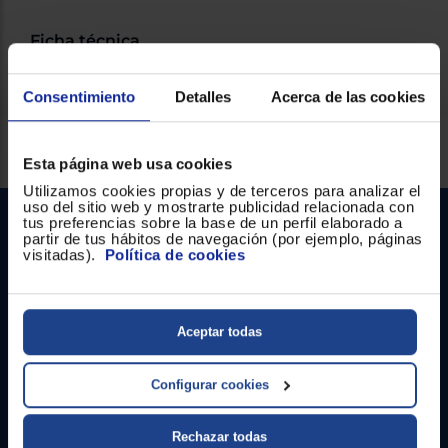
Registrarse
sesión
Ficha técnica
Consentimiento
Detalles
Acerca de las cookies
Servicios Euronics disponibles
Esta página web usa cookies
Utilizamos cookies propias y de terceros para analizar el
uso del sitio web y mostrarte publicidad relacionada con
tus preferencias sobre la base de un perfil elaborado a
partir de tus hábitos de navegación (por ejemplo, páginas
visitadas).
Política de cookies
Aceptar todas
Contacto
Configurar cookies
Atención cliente
Formulario de contacto
Rechazar todas