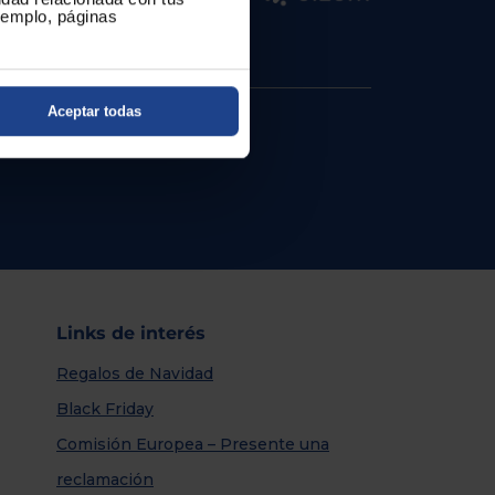
ejemplo, páginas
Aceptar todas
Links de interés
Regalos de Navidad
Black Friday
Comisión Europea – Presente una
reclamación