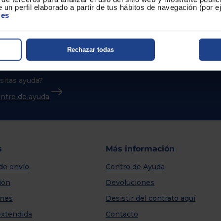
 un perfil elaborado a partir de tus hábitos de navegación (por 
ies
Rechazar todas
sitas ayuda?
centro de ayuda
s
Más información
de envío
Centro de Ayuda
ión
Devoluciones
nes
Desistir del contrato aquí
extendida
Contacto