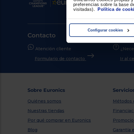
preferencias sobre la base de
visitadas).
Política de cook
Configurar cookies
Contacto
Atención cliente
¿Nece
Formulario de contacto
Ir al 
Sobre Euronics
Servicio
Quiénes somos
Métodos 
Nuestras tiendas
Financiac
Por qué comprar en Euronics
Promocio
Blog
Garantía 