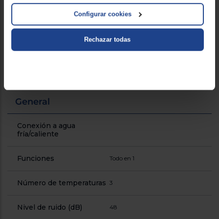
Consumo de energía
258
anual (Kwh/año)
Configurar cookies
Consumo de agua anual
2660
Rechazar todas
(Litros)
Clasificación Energética
E
!
General
Conexión a agua
fría/caliente
Funciones
Todo en 1
Número de temperaturas
3
Nivel de ruido (dB)
48