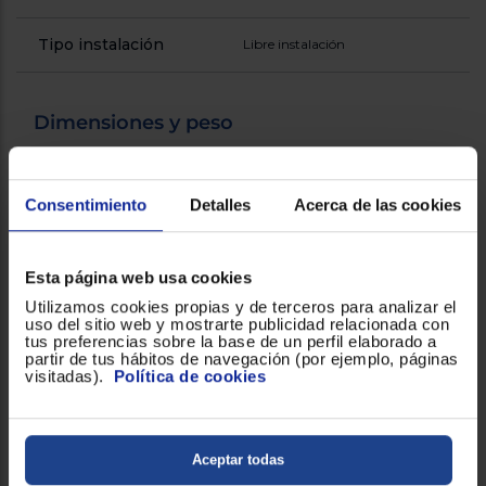
Tipo instalación
Libre instalación
Dimensiones y peso
Altura (mm)
845
Consentimiento
Detalles
Acerca de las cookies
Anchura (mm)
600
Esta página web usa cookies
Profundidad (mm)
600
Utilizamos cookies propias y de terceros para analizar el
uso del sitio web y mostrarte publicidad relacionada con
tus preferencias sobre la base de un perfil elaborado a
partir de tus hábitos de navegación (por ejemplo, páginas
Consumo
visitadas).
Política de cookies
Consumo de agua por
9.5
lavado (Litros)
Aceptar todas