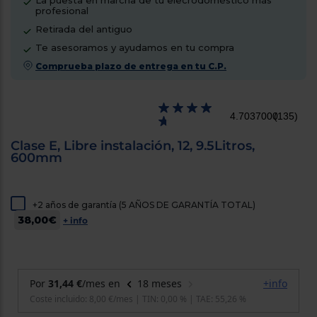
La puesta en marcha de tu elecrodoméstico más
cercanos
profesional
Priorizamos
Retirada del antiguo
la entrega
con
Te asesoramos y ayudamos en tu compra
nuestros
propios
Comprueba plazo de entrega en tu C.P.
instaladores
Te
mostramos
tu tienda
4.7037000
(135)
más
cercana
Clase E, Libre instalación, 12, 9.5Litros,
Ahorramos
600mm
en
combustible
y
cuidamos
el planeta
+2 años de garantía (5 AÑOS DE GARANTÍA TOTAL)
38,00€
+ info
VALIDAR
O
también
puedes:
Iniciar