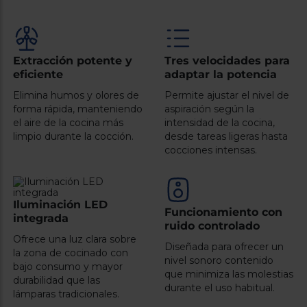
Registrarse
sesión
Extracción potente y
Tres velocidades para
eficiente
adaptar la potencia
Elimina humos y olores de
Permite ajustar el nivel de
forma rápida, manteniendo
aspiración según la
el aire de la cocina más
intensidad de la cocina,
limpio durante la cocción.
desde tareas ligeras hasta
cocciones intensas.
Iluminación LED
Funcionamiento con
integrada
ruido controlado
Ofrece una luz clara sobre
Diseñada para ofrecer un
la zona de cocinado con
nivel sonoro contenido
bajo consumo y mayor
que minimiza las molestias
durabilidad que las
durante el uso habitual.
lámparas tradicionales.