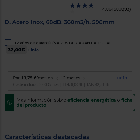
cercanos
Priorizamos
4.0645000
(93)
la entrega
con
D, Acero Inox, 68dB, 360m3/h, 598mm
nuestros
propios
instaladores
Te
+2 años de garantía (5 AÑOS DE GARANTÍA TOTAL)
mostramos
tu tienda
32,00€
+ info
más
cercana
Ahorramos
en
combustible
y
cuidamos
el planeta
Más información sobre
VALIDAR
eficiencia energética
o
ficha
ⓘ
del producto
O
también
puedes:
Características destacadas
Iniciar