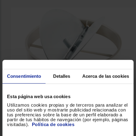
Consentimiento
Detalles
Acerca de las cookies
Potencia y limpieza siempre perfectas
Esta página web usa cookies
El mantenimiento y limpieza de tu nueva
campana
Utilizamos cookies propias y de terceros para analizar el
telescópica Bosch DFT63AC50 con válvula
uso del sitio web y mostrarte publicidad relacionada con
antirretorno,
te resultará súper sencillo y te ayudará a
tus preferencias sobre la base de un perfil elaborado a
partir de tus hábitos de navegación (por ejemplo, páginas
aprovechar al máximo su larga durabilidad y resistencia.
visitadas).
Política de cookies
Sus
filtros son de aluminio multicapa
y los puedes lavar
fácilmente, incluso los puedes introducir sin problema en el