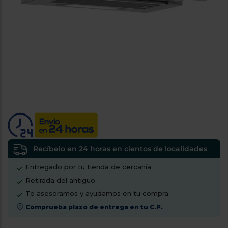
tá
ti
p
y
us
lo
con
g
mejor
d
plazo
to
de
y
ar
entrega
¿Por
qué
te
pedimos
tu
Recíbelo en 24 horas en cientos de localidades
código
Entregado por tu tienda de cercanía
postal?
Retirada del antiguo
Productos
Te asesoramos y ayudamos en tu compra
con
entrega
Comprueba plazo de entrega en tu C.P.
en
24
horas
y/o
los más