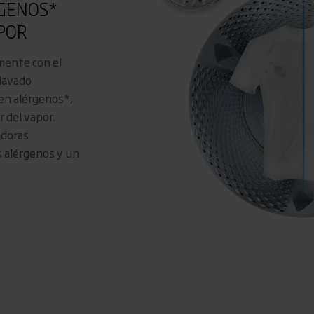
RGENOS*
POR
mente con el
lavado
en alérgenos*,
r del vapor.
adoras
 alérgenos y un