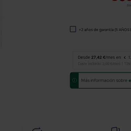
de
IV
dispositivos
táctiles
pueden
usar
los
+2 años de garantía (5 AÑ
gestos
de
tocar
y
arrastrar.
ⓘ
Más información sobre
e