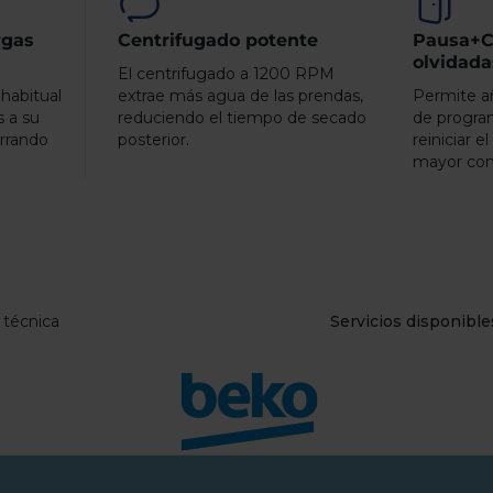
rgas
Centrifugado potente
Pausa+C
olvidada
El centrifugado a 1200 RPM
 habitual
extrae más agua de las prendas,
Permite a
s a su
reduciendo el tiempo de secado
de progra
orrando
posterior.
reiniciar e
mayor co
 técnica
Servicios disponible