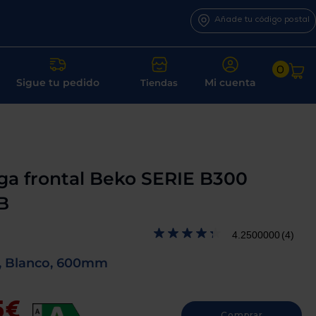
Añade tu código postal
0
Sigue tu pedido
Mi cuenta
Tiendas
ga frontal Beko SERIE B300
B
4.2500000
(4)
M, Blanco, 600mm
5€
Comprar