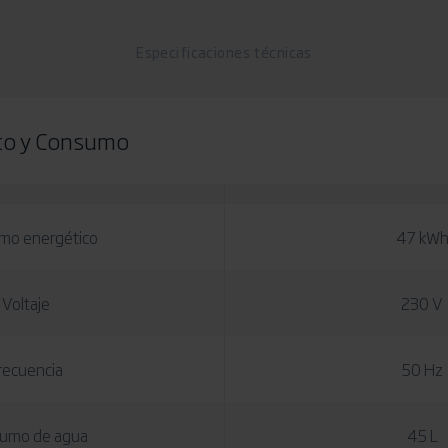
Especificaciones técnicas
to y Consumo
mo energético
47 kW
Voltaje
230 V
recuencia
50 Hz
umo de agua
45 L