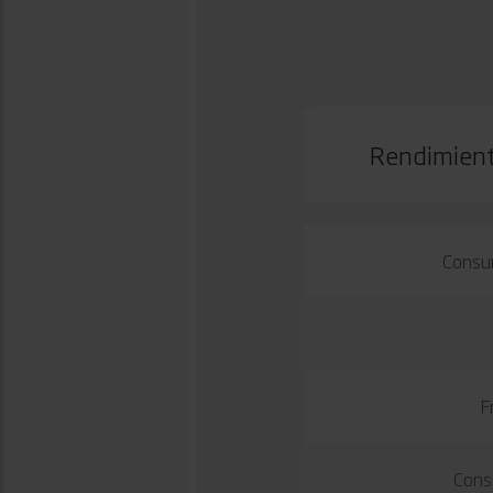
Rendimien
Consu
F
Cons