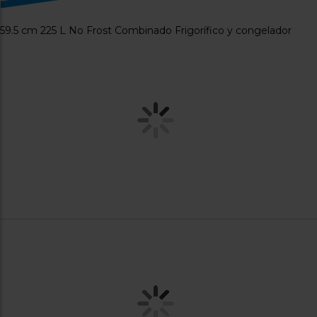
Registrarse
sesión
59.5 cm 225 L No Frost Combinado Frigorífico y congelador