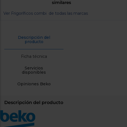
similares
cercanos
Priorizamos
la entrega
Ver Frigoríficos combi de todas las marcas
con
nuestros
propios
instaladores
Te
Descripción del
mostramos
producto
tu tienda
más
cercana
Ficha técnica
Ahorramos
en
combustible
Servicios
y
cuidamos
disponibles
el planeta
Opiniones Beko
VALIDAR
Descripción del producto
O
también
puedes:
Iniciar