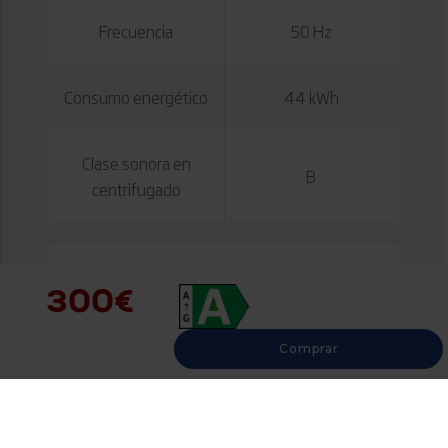
Voltaje
230 V
Frecuencia
50 Hz
Consumo energético
44 kWh
Clase sonora en
B
centrifugado
300€
Programas
Comprar
Programa 13
Camisas