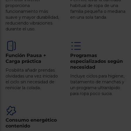
Registrarse
sesión
proporciona
habitual de ropa de una
funcionamiento más
familia pequeña o mediana
suave y mayor durabilidad,
en una sola tanda.
reduciendo vibraciones
durante el uso.
Función Pausa +
Programas
Carga práctica
especializados según
necesidad
Posibilita añadir prendas
olvidadas una vez iniciado
Incluye ciclos para higiene,
el ciclo sin necesidad de
tratamiento de manchas y
reiniciar la colada.
un programa ultrarrápido
para ropa poco sucia.
Consumo energético
contenido