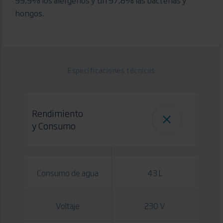
hongos gracias al poder del vapor. Certificado por
Allergy UK, las lavadoras SteamCure eliminan un
99,9% los alérgenos y un 97,8% las bacterias y
hongos.
Especificaciones técnicas
Rendimiento
y Consumo
Consumo de agua
43 L