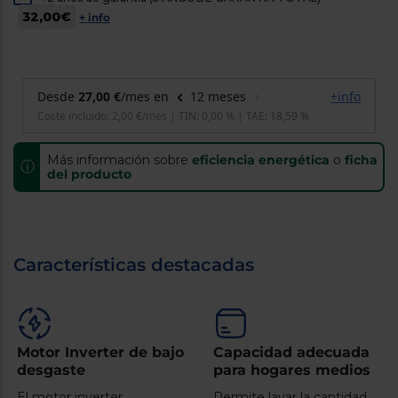
cercanos
32,00€
+ info
Priorizamos
la entrega
con
nuestros
propios
instaladores
Te
mostramos
tu tienda
más
Más información sobre
eficiencia energética
o
ficha
ⓘ
cercana
del producto
Ahorramos
en
combustible
y
cuidamos
el planeta
Características destacadas
VALIDAR
O
también
Motor Inverter de bajo
Capacidad adecuada
puedes:
desgaste
para hogares medios
El motor inverter
Permite lavar la cantidad
Iniciar