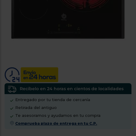
tá
ti
p
y
us
lo
con
g
mejor
d
plazo
to
de
y
ar
entrega
¿Por
qué
te
pedimos
tu
Recíbelo en 24 horas en cientos de localidades
código
Entregado por tu tienda de cercanía
postal?
Retirada del antiguo
Productos
Te asesoramos y ayudamos en tu compra
con
entrega
Comprueba plazo de entrega en tu C.P.
en
24
horas
y/o
los más