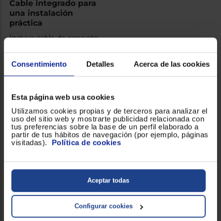
Cable integrado para
una instalación
práctica
Incluye cable de conexión
que simplifica el montaje y
la puesta en marcha.
Consentimiento
Detalles
Acerca de las cookies
Esta página web usa cookies
Utilizamos cookies propias y de terceros para analizar el
uso del sitio web y mostrarte publicidad relacionada con
tus preferencias sobre la base de un perfil elaborado a
Descripción del
Ficha técnica
partir de tus hábitos de navegación (por ejemplo, páginas
producto
visitadas).
Política de cookies
Descripción del producto
Aceptar todas
Placa vitrocerámica de terminación biselada. 3 zonas de
Configurar cookies
cocción una de ellas de 32 cm. puedes seleccionar entre 17