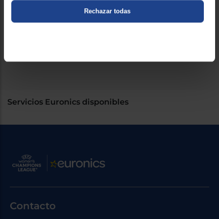
niveles de potencia.
Rechazar todas
Funciones: Sprint. Limpieza. Programación de tiempo de
cocción. Alarma. Silencio. Memoria.
Autodesconexión de seguridad, Bloqueo del control,
Seguro para niños. Indicador de 2 niveles de calor residual
Servicios Euronics disponibles
Contacto