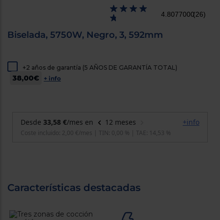
cercanos
Priorizamos
4.8077000
(26)
la entrega
con
Biselada, 5750W, Negro, 3, 592mm
nuestros
propios
instaladores
Te
+2 años de garantía (5 AÑOS DE GARANTÍA TOTAL)
mostramos
tu tienda
38,00€
+ info
más
cercana
Ahorramos
en
combustible
y
cuidamos
el planeta
VALIDAR
O
Características destacadas
también
puedes:
Iniciar