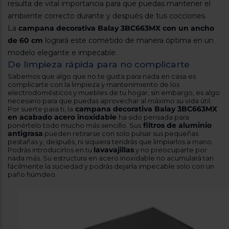
Registrarse
resulta de vital importancia para que puedas mantener el
sesión
ambiente correcto durante y después de tus cocciones.
La
campana decorativa Balay 3BC663MX con un ancho
de 60 cm
logrará este cometido de manera óptima en un
modelo elegante e impecable.
De limpieza rápida para no complicarte
Sabemos que algo que no te gusta para nada en casa es
complicarte con la limpieza y mantenimiento de los
electrodomésticos y muebles de tu hogar, sin embargo, es algo
necesario para que puedas aprovechar al máximo su vida útil.
campana decorativa Balay 3BC663MX
Por suerte para ti, la
en acabado acero inoxidable
ha sido pensada para
filtros de aluminio
ponértelo todo mucho más sencillo. Sus
antigrasa
pueden retirarse con solo pulsar sus pequeñas
pestañas y, después, ni siquiera tendrás que limpiarlos a mano.
lavavajillas
Podrás introducirlos en tu
y no preocuparte por
nada más. Su estructura en acero inoxidable no acumulará tan
fácilmente la suciedad y podrás dejarla impecable solo con un
paño húmdeo.