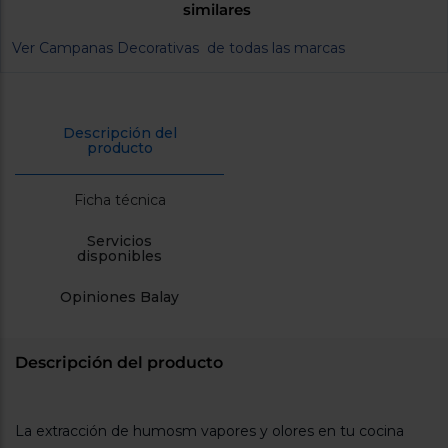
similares
cercanos
Priorizamos
la entrega
Ver Campanas Decorativas de todas las marcas
con
nuestros
propios
instaladores
Te
Descripción del
mostramos
producto
tu tienda
más
cercana
Ficha técnica
Ahorramos
en
combustible
Servicios
y
cuidamos
disponibles
el planeta
Opiniones Balay
VALIDAR
Descripción del producto
O
también
puedes:
La extracción de humosm vapores y olores en tu cocina
Iniciar