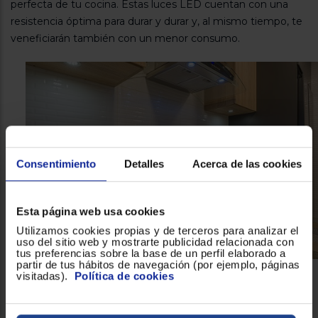
perfecta de tu cocina. Estas luces LED cuentan con una
resistencia óptima para durar y durar y, al mismo tiempo, te
veneficiarán también con un menor consumo.
Consentimiento
Detalles
Acerca de las cookies
Esta página web usa cookies
Utilizamos cookies propias y de terceros para analizar el
uso del sitio web y mostrarte publicidad relacionada con
tus preferencias sobre la base de un perfil elaborado a
partir de tus hábitos de navegación (por ejemplo, páginas
visitadas).
Política de cookies
Con mandos sencillos y un control sin
problemas