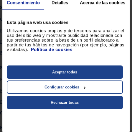
Priorizamos
Consentimiento
Detalles
Acerca de las cookies
la entrega
Sobre Euronics
con
nuestros
Quiénes somos
propios
Esta página web usa cookies
instaladores
Te
Nuestras tiendas
Utilizamos cookies propias y de terceros para analizar el
mostramos
uso del sitio web y mostrarte publicidad relacionada con
tu tienda
tus preferencias sobre la base de un perfil elaborado a
Por qué comprar en Euronics
más
partir de tus hábitos de navegación (por ejemplo, páginas
cercana
visitadas).
Política de cookies
Ahorramos
Blog
en
combustible
y
cuidamos
Servicios
el planeta
Aceptar todas
Métodos de envío
VALIDAR
Configurar cookies
Financiación
O
Promociones
Rechazar todas
también
puedes:
Garantía extendida
Iniciar
Registrarse
Más información
sesión