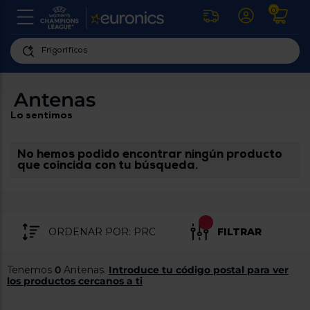
0
U
la
fe
Personaliza
ha
ar
tu
Antenas
y
experiencia
ab
Lo sentimos
p
de
se
compra
lo
re
No hemos podido encontrar ningún producto
Introduce
di
que coincida con tu búsqueda.
Pu
tu
in
código
p
postal
ir
al
para
re
FILTRAR
conocer
d
los
b
se
productos
Tenemos
0
Antenas.
Introduce tu código postal para ver
L
más
los productos cercanos a ti
us
cercanos
d
di
a