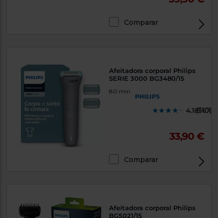
Priorizamos
la entrega
con
Comparar
nuestros
propios
instaladores
Te
mostramos
tu tienda
Afeitadora corporal Philips
más
SERIE 3000 BG3480/15
cercana
Ahorramos
80 min
en
combustible
y
cuidamos
4.1851000
(767)
el planeta
33,90 €
VALIDAR
Comparar
O
también
puedes:
Iniciar
Registrarse
Afeitadora corporal Philips
sesión
BG5021/15