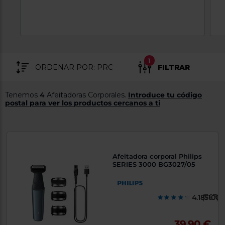
tá
ti
p
y
us
lo
con
g
mejor
d
plazo
to
1
de
y
FILTRAR
ar
entrega
Tenemos
4
Afeitadoras Corporales.
Introduce tu código
postal para ver los productos cercanos a ti
¿Por
qué
te
pedimos
tu
código
postal?
Afeitadora corporal Philips
SERIES 3000 BG3027/05
Productos
con
entrega
en
24
4.1851000
(767)
horas
y/o
los más
cercanos
39,90 €