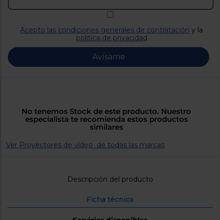
Priorizamos
la entrega
con
nuestros
Acepto las condiciones generales de contratación
y la
propios
política de privacidad
instaladores
Te
mostramos
Avísame
tu tienda
más
cercana
Ahorramos
en
combustible
y
cuidamos
No tenemos Stock de este producto. Nuestro
el planeta
especialista te recomienda estos productos
similares
VALIDAR
Ver Proyectores de vídeo de todas las marcas
O
Descripción del producto
también
puedes:
Ficha técnica
Iniciar
Registrarse
sesión