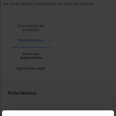
cercanos
Ver Ordenadores Sobremesa de todas las marcas
Priorizamos
la entrega
con
nuestros
propios
Descripción del
instaladores
producto
Te
mostramos
Ficha técnica
tu tienda
más
cercana
Ahorramos
Servicios
en
disponibles
combustible
y
cuidamos
Opiniones Acer
el planeta
VALIDAR
Ficha técnica
O
también
puedes:
Iniciar