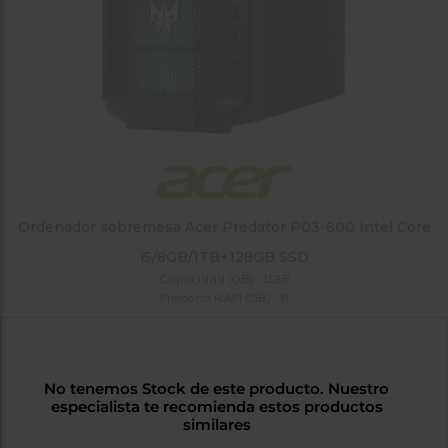
tá
ti
p
y
us
lo
con
g
mejor
d
plazo
to
de
y
ar
entrega
¿Por
Ordenador sobremesa Acer Predator P03-600 Intel Core
qué
te
i5/8GB/1TB+128GB SSD
pedimos
Capacidad (GB) : 1128
tu
Memoria RAM (GB) : 8
código
postal?
Productos
con
No tenemos Stock de este producto. Nuestro
entrega
especialista te recomienda estos productos
en
24
similares
horas
y/o
los más