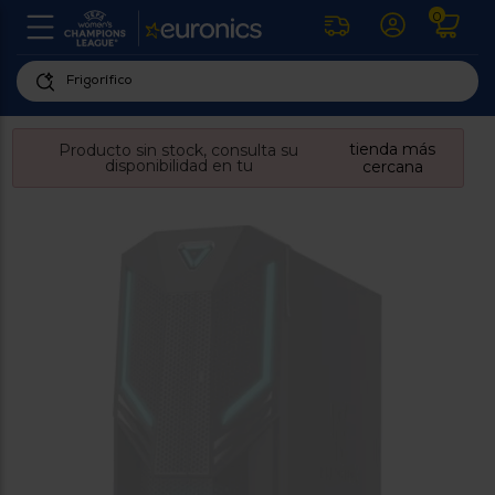
0
U
la
fe
Personaliza
ha
ar
tu
tienda más
Producto sin stock, consulta su
y
disponibilidad en tu
experiencia
cercana
ab
p
de
se
compra
lo
re
Introduce
di
Pu
tu
in
código
p
postal
ir
al
para
re
conocer
d
los
b
se
productos
L
más
us
cercanos
d
di
a