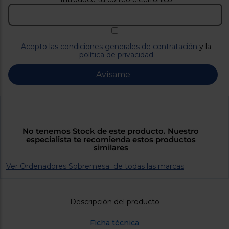
Priorizamos
la entrega
con
nuestros
propios
instaladores
Acepto las condiciones generales de contratación
y la
Te
política de privacidad
mostramos
tu tienda
Avísame
más
cercana
Ahorramos
en
combustible
y
cuidamos
el planeta
No tenemos Stock de este producto. Nuestro
especialista te recomienda estos productos
similares
VALIDAR
Ver Ordenadores Sobremesa de todas las marcas
O
también
puedes:
Descripción del producto
Iniciar
Registrarse
Ficha técnica
sesión