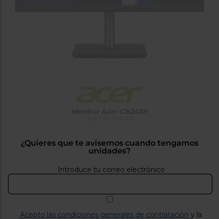
tá
ti
p
y
us
lo
con
g
mejor
d
plazo
to
de
y
ar
entrega
¿Por
qué
Monitor Acer CB243Y
te
Tipo HD : Full HD
pedimos
tu
código
¿Quieres que te avisemos cuando tengamos
postal?
unidades?
Productos
Introduce tu correo electrónico
con
entrega
en
24
horas
y/o
los más
cercanos
Acepto las condiciones generales de contratación
y la