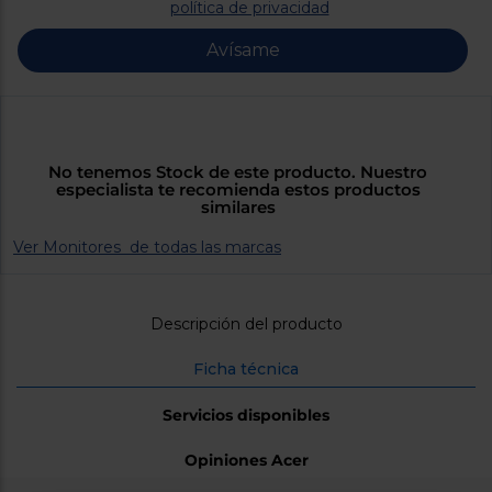
Priorizamos
política de privacidad
la entrega
con
Avísame
nuestros
propios
instaladores
Te
mostramos
tu tienda
más
No tenemos Stock de este producto. Nuestro
cercana
especialista te recomienda estos productos
Ahorramos
similares
en
combustible
Ver Monitores de todas las marcas
y
cuidamos
el planeta
VALIDAR
Descripción del producto
Ficha técnica
O
también
Servicios disponibles
puedes:
Opiniones Acer
Iniciar
Registrarse
sesión