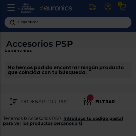
0
U
la
fe
Personaliza
ha
ar
tu
Accesorios PSP
y
experiencia
ab
Lo sentimos
p
de
se
compra
lo
re
No hemos podido encontrar ningún producto
Introduce
di
que coincida con tu búsqueda.
Pu
tu
in
código
p
postal
ir
al
para
re
FILTRAR
conocer
d
los
b
se
productos
Tenemos
0
Accesorios PSP.
Introduce tu código postal
L
más
para ver los productos cercanos a ti
us
cercanos
d
di
a