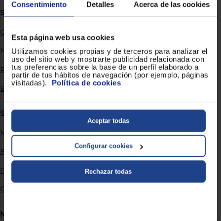
Priorizamos
Consentimiento
Detalles
Acerca de las cookies
la entrega
Sobre Euronics
con
nuestros
Quiénes somos
propios
Esta página web usa cookies
instaladores
Te
Nuestras tiendas
Utilizamos cookies propias y de terceros para analizar el
mostramos
uso del sitio web y mostrarte publicidad relacionada con
tu tienda
tus preferencias sobre la base de un perfil elaborado a
Por qué comprar en Euronics
más
partir de tus hábitos de navegación (por ejemplo, páginas
cercana
visitadas).
Política de cookies
Ahorramos
Blog
en
combustible
y
cuidamos
Servicios
el planeta
Aceptar todas
Métodos de envío
VALIDAR
Configurar cookies
Financiación
O
Promociones
Rechazar todas
también
puedes:
Garantía extendida
Iniciar
Registrarse
Más información
sesión