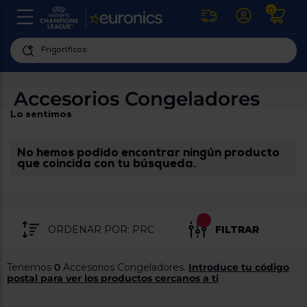
0
U
la
fe
Personaliza
ha
ar
tu
Accesorios Congeladores
y
experiencia
ab
Lo sentimos
p
de
se
compra
lo
re
No hemos podido encontrar ningún producto
Introduce
di
que coincida con tu búsqueda.
Pu
tu
in
código
p
postal
ir
al
para
re
FILTRAR
conocer
d
los
b
se
productos
Tenemos
0
Accesorios Congeladores.
Introduce tu código
L
más
postal para ver los productos cercanos a ti
us
cercanos
d
di
a