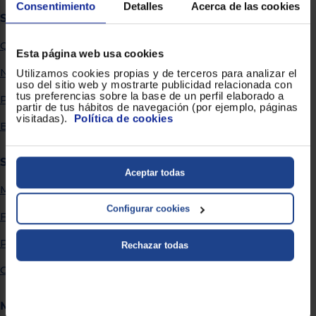
Priorizamos
Consentimiento
Detalles
Acerca de las cookies
la entrega
Sobre Euronics
con
nuestros
Quiénes somos
propios
Esta página web usa cookies
instaladores
Te
Nuestras tiendas
Utilizamos cookies propias y de terceros para analizar el
mostramos
uso del sitio web y mostrarte publicidad relacionada con
tu tienda
tus preferencias sobre la base de un perfil elaborado a
Por qué comprar en Euronics
más
partir de tus hábitos de navegación (por ejemplo, páginas
cercana
visitadas).
Política de cookies
Ahorramos
Blog
en
combustible
y
cuidamos
Servicios
el planeta
Aceptar todas
Métodos de envío
VALIDAR
Configurar cookies
Financiación
O
Promociones
Rechazar todas
también
puedes:
Garantía extendida
Iniciar
Registrarse
Más información
sesión