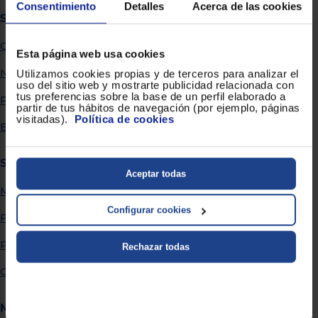
Priorizamos
Consentimiento
Detalles
Acerca de las cookies
la entrega
Sobre Euronics
con
nuestros
Quiénes somos
propios
Esta página web usa cookies
instaladores
Te
Nuestras tiendas
Utilizamos cookies propias y de terceros para analizar el
mostramos
uso del sitio web y mostrarte publicidad relacionada con
tu tienda
tus preferencias sobre la base de un perfil elaborado a
Por qué comprar en Euronics
más
partir de tus hábitos de navegación (por ejemplo, páginas
cercana
visitadas).
Política de cookies
Ahorramos
Blog
en
combustible
y
cuidamos
Servicios
el planeta
Aceptar todas
Métodos de envío
VALIDAR
Configurar cookies
Financiación
O
Promociones
Rechazar todas
también
puedes:
Garantía extendida
Iniciar
Registrarse
Más información
sesión